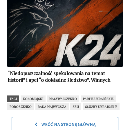
“Niedopuszczalność spekulowania na temat
historii” i apel “o dokładne śledztwo”. Winnych
ataku na konsulat w Łucku nadal brak
TAGI
KOŁOMOJSKI
NAŁYWAJCZENKO
PARTIE UKRAIŃSKIE
POROSZENKO
RADA NAJWYŻSZA
SBU
SŁUŻBY UKRAIŃSKIE
WRÓĆ NA STRONĘ GŁÓWNĄ