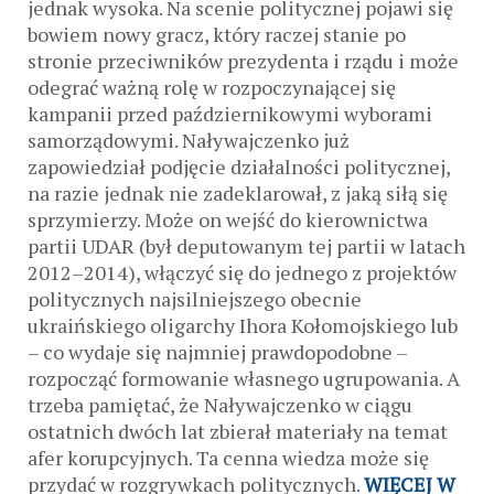
jednak wysoka. Na scenie politycznej pojawi się
bowiem nowy gracz, który raczej stanie po
stronie przeciwników prezydenta i rządu i może
odegrać ważną rolę w rozpoczynającej się
kampanii przed październikowymi wyborami
samorządowymi. Naływajczenko już
zapowiedział podjęcie działalności politycznej,
na razie jednak nie zadeklarował, z jaką siłą się
sprzymierzy. Może on wejść do kierownictwa
partii UDAR (był deputowanym tej partii w latach
2012–2014), włączyć się do jednego z projektów
politycznych najsilniejszego obecnie
ukraińskiego oligarchy Ihora Kołomojskiego lub
– co wydaje się najmniej prawdopodobne –
rozpocząć formowanie własnego ugrupowania. A
trzeba pamiętać, że Naływajczenko w ciągu
ostatnich dwóch lat zbierał materiały na temat
afer korupcyjnych. Ta cenna wiedza może się
przydać w rozgrywkach politycznych.
WIĘCEJ W