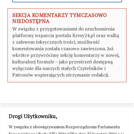
SEKCJA KOMENTARZY TYMCZASOWO
NIEDOSTĘPNA
W związku z przygotowaniami do uruchomienia
platformy wsparcia portalu Kresy24.pl oraz walką
z zalewem toksycznych treści, możliwość
komentowania została czasowo zawieszona. Już
wkrótce przywrócimy sekcję komentarzy w nowej,
kulturalnej formule – jako przestrzeń dostępną
wyłącznie dla naszych stałych Czytelników i
Patronów wspierających utrzymanie redakcji.
Drogi Użytkowniku,
W związku z obowiązywaniem Rozporządzenia Parlamentu
Europejskiego i Rady (UE) 2016/679 z dnia 27 kwietnia 2016 r. w