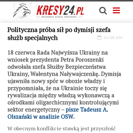
Polityczna próba sił po dymisji szefa
służb specjalnych
26 CZE 2015
18 czerwca Rada Najwyższa Ukrainy na
wniosek prezydenta Petra Poroszenki
odwołała szefa Służby Bezpieczeństwa
Ukrainy, Wałentyna Naływajczenkę. Dymisja
ujawniła nowy spór w obozie władzy i
przypomniała, że na Ukrainie toczy się
rywalizacja między władzą wykonawczą a
ośrodkami oligarchicznymi kontrolującymi
sektor energetyczny –
pisze Tadeusz A.
Olszański w analizie OSW
.
W obecnym konflikcie stawką jest przyszłość