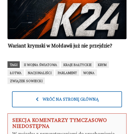
Wariant krymski w Mołdawii już nie przejdzie?
TAGI
II WOJNA ŚWIATOWA
KRAJE BAŁTYCKIE
KRYM
ŁOTWA
NACJONALIŚCI
PARLAMENT
WOJNA
ZWIĄZEK SOWIECKI
WRÓĆ NA STRONĘ GŁÓWNĄ
SEKCJA KOMENTARZY TYMCZASOWO
NIEDOSTĘPNA
W związku z przygotowaniami do uruchomienia