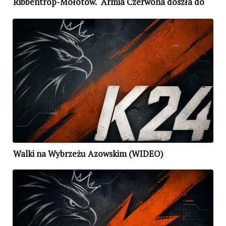
Ribbentrop-Mołotow. “Armia Czerwona doszła do
wcześniejszych granic rosyjskiego imperium”
Walki na Wybrzeżu Azowskim (WIDEO)