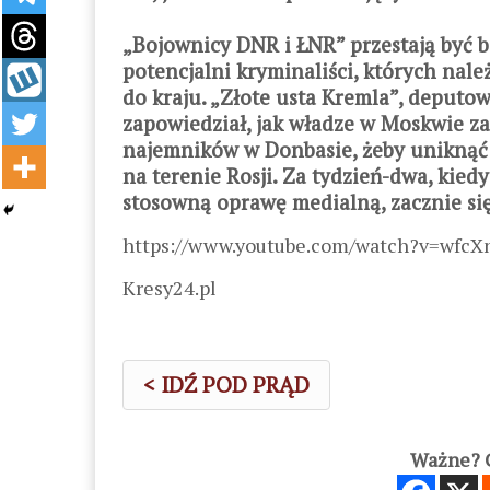
„Bojownicy DNR i ŁNR” przestają być bo
potencjalni kryminaliści, których nal
do kraju. „Złote usta Kremla”, depu
zapowiedział, jak władze w Moskwie za
najemników w Donbasie, żeby uniknąć 
na terenie Rosji. Za tydzień-dwa, kie
stosowną oprawę medialną, zacznie się
https://www.youtube.com/watch?v=wfc
Kresy24.pl
< IDŹ POD PRĄD
Ważne? C