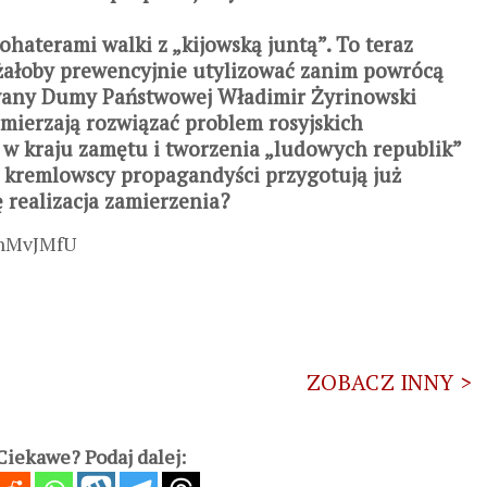
haterami walki z „kijowską juntą”. To teraz
eżałoby prewencyjnie utylizować zanim powrócą
towany Dumy Państwowej Władimir Żyrinowski
mierzają rozwiązać problem rosyjskich
w kraju zamętu i tworzenia „ludowych republik”
dy kremlowscy propagandyści przygotują już
 realizacja zamierzenia?
XnMvJMfU
ZOBACZ INNY >
iekawe? Podaj dalej: