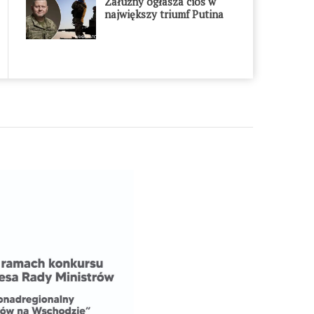
Załużny ogłasza cios w
największy triumf Putina