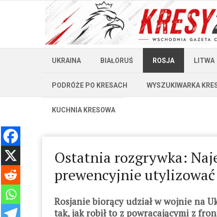
UKRAINA
BIAŁORUŚ
ROSJA
LITWA
PODRÓŻE PO KRESACH
WYSZUKIWARKA KRE
KUCHNIA KRESOWA
Ostatnia rozgrywka: Naj
prewencyjnie utylizowa
Rosjanie biorący udział w wojnie na U
tak, jak robił to z powracającymi z fr