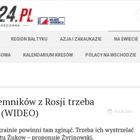
REGION BAŁTYKU
AZJA I ZAKAUKAZIE
NA ŚWIECIE
SOWA
KALENDARIUM KRESÓW
POLACY NA WSCHODZIE
emników z Rosji trzeba
ć (WIDEO)
01 LIP 2015
krainie powinni tam zginąć. Trzeba ich wystrzelać
ontu Żukow – proponuje Żyrinowski.