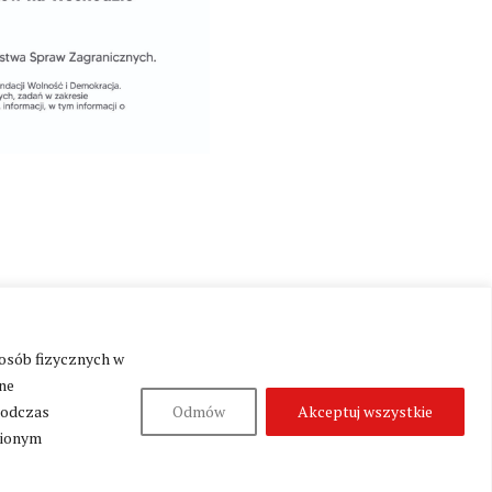
Produkcja:
Fundacja Wolność i Demokracja
 osób fizycznych w
ne
podczas
Odmów
Akceptuj wszystkie
nionym