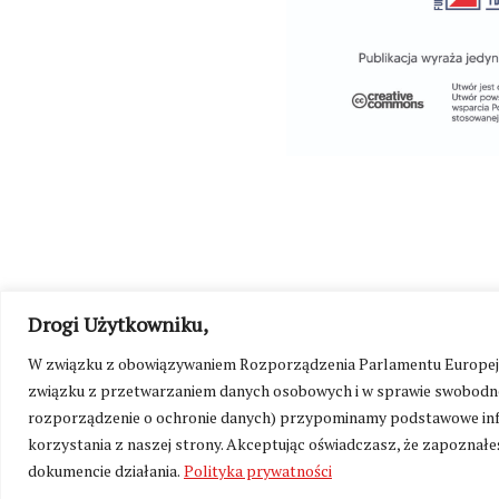
Drogi Użytkowniku,
©
Kresy24.pl
2026. Wszelkie Prawa Zastrzeżone.
O nas i Ko
W związku z obowiązywaniem Rozporządzenia Parlamentu Europejskie
związku z przetwarzaniem danych osobowych i w sprawie swobodne
rozporządzenie o ochronie danych) przypominamy podstawowe inf
korzystania z naszej strony. Akceptując oświadczasz, że zapoznałeś
dokumencie działania.
Polityka prywatności