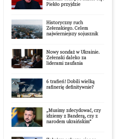
Piekło przyjdzie
błyskawicznie”
Historyczny ruch
Zełenskiego. Celem
najwierniejszy sojusznik
Putina w Europie
Nowy sondaż w Ukrainie.
Zełenski daleko za
liderami zaufania
6 trafień! Dobili wielką
rafinerię definitywnie?
„Musimy zdecydować, czy
idziemy z Banderą, czy z
narodem ukraińskim”