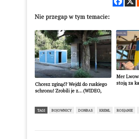
Nie przegap w tym temacie:
Mer Lwowa
stoją za k
Chcesz zginąć? Wejdź do ruskiego
schronu! Zrobili je z… (WIDEO,
FOTO)
TAGI
BOJOWNICY
DONBAS
KREML
ROSJANIE