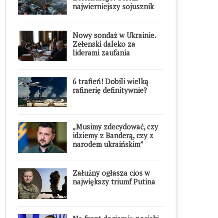
najwierniejszy sojusznik
Putina w Europie
Nowy sondaż w Ukrainie.
Zełenski daleko za
liderami zaufania
6 trafień! Dobili wielką
rafinerię definitywnie?
„Musimy zdecydować, czy
idziemy z Banderą, czy z
narodem ukraińskim”
Załużny ogłasza cios w
największy triumf Putina