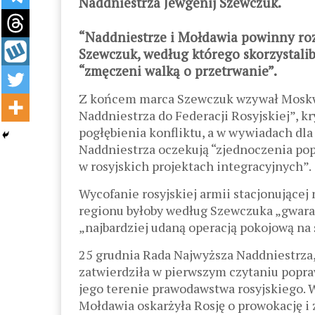
Naddniestrza Jewgenij Szewczuk.
“Naddniestrze i Mołdawia powinny roz
Szewczuk, według którego skorzystali
“zmęczeni walką o przetrwanie”.
Z końcem marca Szewczuk wzywał Moskwę
Naddniestrza do Federacji Rosyjskiej”, k
pogłębienia konfliktu, a w wywiadach dl
Naddniestrza oczekują “zjednoczenia popr
w rosyjskich projektach integracyjnych”.
Wycofanie rosyjskiej armii stacjonującej
regionu byłoby według Szewczuka „gwaran
„najbardziej udaną operacją pokojową na 
25 grudnia Rada Najwyższa Naddniestrza
zatwierdziła w pierwszym czytaniu popr
jego terenie prawodawstwa rosyjskiego. W
Mołdawia oskarżyła Rosję o prowokację i 