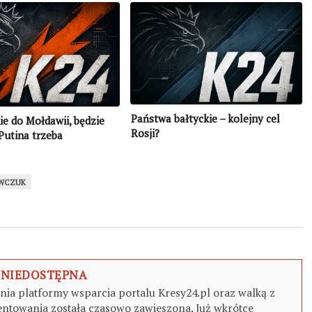
Państwa bałtyckie – kolejny cel
ie do Mołdawii, będzie
Rosji?
Putina trzeba
ać!
WCZUK
 NIEDOSTĘPNA
a platformy wsparcia portalu Kresy24.pl oraz walką z
ntowania została czasowo zawieszona. Już wkrótce