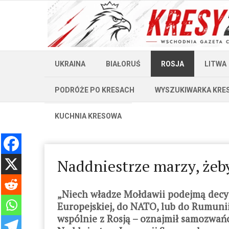
UKRAINA
BIAŁORUŚ
ROSJA
LITWA
PODRÓŻE PO KRESACH
WYSZUKIWARKA KRE
KUCHNIA KRESOWA
Naddniestrze marzy, żeb
„Niech władze Mołdawii podejmą decyz
Europejskiej, do NATO, lub do Rumuni
wspólnie z Rosją – oznajmił samozwań