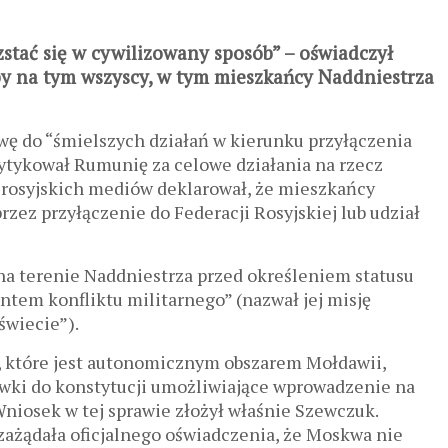
stać się w cywilizowany sposób” – oświadczył
by na tym wszyscy, w tym mieszkańcy Naddniestrza
 do “śmielszych działań w kierunku przyłączenia
rytykował Rumunię za celowe działania na rzecz
a rosyjskich mediów deklarował, że mieszkańcy
zez przyłączenie do Federacji Rosyjskiej lub udział
 na terenie Naddniestrza przed określeniem statusu
tem konfliktu militarnego” (nazwał jej misję
świecie”).
, które jest autonomicznym obszarem Mołdawii,
awki do konstytucji umożliwiające wprowadzenie na
niosek w tej sprawie złożył właśnie Szewczuk.
zażądała oficjalnego oświadczenia, że Moskwa nie