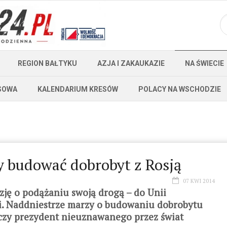
REGION BAŁTYKU
AZJA I ZAKAUKAZIE
NA ŚWIECIE
SOWA
KALENDARIUM KRESÓW
POLACY NA WSCHODZIE
y budować dobrobyt z Rosją
07 KWI 2014
ję o podążaniu swoją drogą – do Unii
i. Naddniestrze marzy o budowaniu dobrobytu
czy prezydent nieuznawanego przez świat