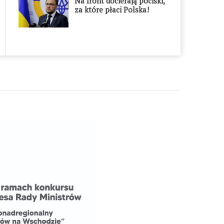
Na front docierają pociski,
za które płaci Polska!