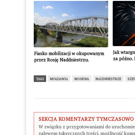
Jak wtargn
Fiasko mobilizacji w okupowanym
za późno. 
przez Rosję Naddniestrzu.
powstrzym
Potencjalni rekruci uciekli
TAGI
MOŁDAWIA
MOSKWA
NADDNIESTRZE
SZE
SEKCJA KOMENTARZY TYMCZASOWO
W związku z przygotowaniami do uruchomieni
zalewem toksycznych treści, możliwość kome