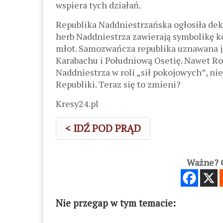
wspiera tych działań.
Republika Naddniestrzańska ogłosiła dekla
herb Naddniestrza zawierają symbolikę k
młot. Samozwańcza republika uznawana je
Karabachu i Południową Osetię. Nawet Ros
Naddniestrza w roli „sił pokojowych”, ni
Republiki. Teraz się to zmieni?
Kresy24.pl
< IDŹ POD PRĄD
Ważne? C
Nie przegap w tym temacie: