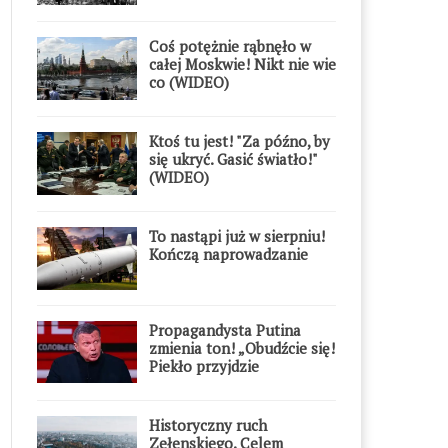
Coś potężnie rąbnęło w
całej Moskwie! Nikt nie wie
co (WIDEO)
Ktoś tu jest! "Za późno, by
się ukryć. Gasić światło!"
(WIDEO)
To nastąpi już w sierpniu!
Kończą naprowadzanie
Propagandysta Putina
zmienia ton! „Obudźcie się!
Piekło przyjdzie
błyskawicznie”
Historyczny ruch
Zełenskiego. Celem