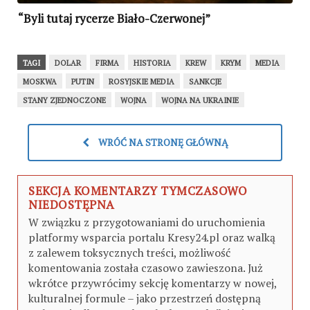
“Byli tutaj rycerze Biało-Czerwonej”
TAGI
DOLAR
FIRMA
HISTORIA
KREW
KRYM
MEDIA
MOSKWA
PUTIN
ROSYJSKIE MEDIA
SANKCJE
STANY ZJEDNOCZONE
WOJNA
WOJNA NA UKRAINIE
WRÓĆ NA STRONĘ GŁÓWNĄ
SEKCJA KOMENTARZY TYMCZASOWO
NIEDOSTĘPNA
W związku z przygotowaniami do uruchomienia
platformy wsparcia portalu Kresy24.pl oraz walką
z zalewem toksycznych treści, możliwość
komentowania została czasowo zawieszona. Już
wkrótce przywrócimy sekcję komentarzy w nowej,
kulturalnej formule – jako przestrzeń dostępną