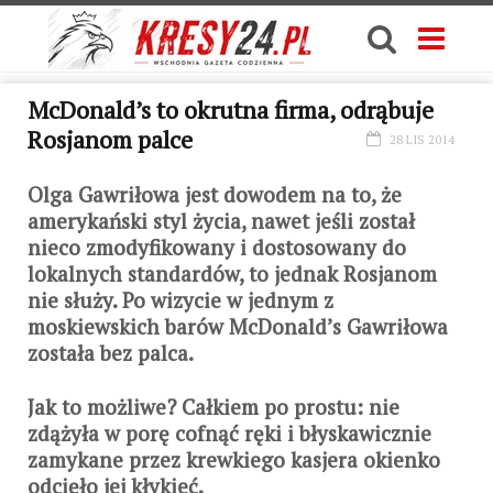
McDonald’s to okrutna firma, odrąbuje
Rosjanom palce
28 LIS 2014
Olga Gawriłowa jest dowodem na to, że
amerykański styl życia, nawet jeśli został
nieco zmodyfikowany i dostosowany do
lokalnych standardów, to jednak Rosjanom
nie służy. Po wizycie w jednym z
moskiewskich barów McDonald’s Gawriłowa
została bez palca.
Jak to możliwe? Całkiem po prostu: nie
zdążyła w porę cofnąć ręki i błyskawicznie
zamykane przez krewkiego kasjera okienko
odcięło jej kłykieć.