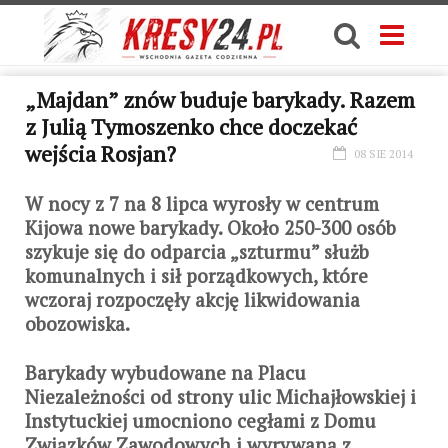
„Majdan” znów buduje barykady. Razem
z Julią Tymoszenko chce doczekać
wejścia Rosjan?
08 SIE 2014
W nocy z 7 na 8 lipca wyrosły w centrum
Kijowa nowe barykady. Około 250-300 osób
szykuje się do odparcia „szturmu” służb
komunalnych i sił porządkowych, które
wczoraj rozpoczęły akcję likwidowania
obozowiska.
Barykady wybudowane na Placu
Niezależności od strony ulic Michajłowskiej i
Instytuckiej umocniono cegłami z Domu
Związków Zawodowych i wyrywaną z