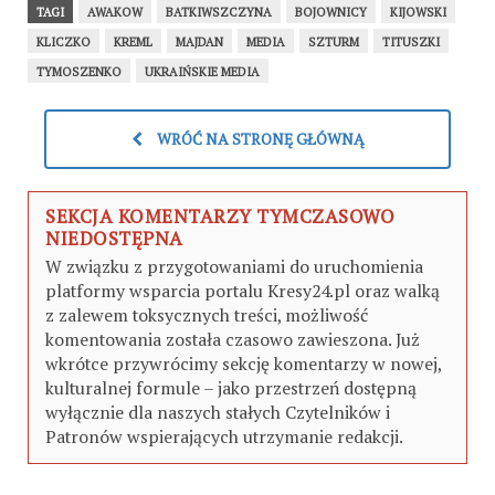
TAGI
AWAKOW
BATKIWSZCZYNA
BOJOWNICY
KIJOWSKI
KLICZKO
KREML
MAJDAN
MEDIA
SZTURM
TITUSZKI
TYMOSZENKO
UKRAIŃSKIE MEDIA
WRÓĆ NA STRONĘ GŁÓWNĄ
SEKCJA KOMENTARZY TYMCZASOWO
NIEDOSTĘPNA
W związku z przygotowaniami do uruchomienia
platformy wsparcia portalu Kresy24.pl oraz walką
z zalewem toksycznych treści, możliwość
komentowania została czasowo zawieszona. Już
wkrótce przywrócimy sekcję komentarzy w nowej,
kulturalnej formule – jako przestrzeń dostępną
wyłącznie dla naszych stałych Czytelników i
Patronów wspierających utrzymanie redakcji.