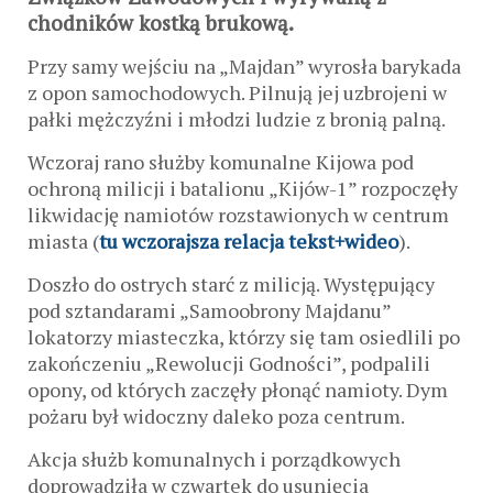
chodników kostką brukową.
Przy samy wejściu na „Majdan” wyrosła barykada
z opon samochodowych. Pilnują jej uzbrojeni w
pałki mężczyźni i młodzi ludzie z bronią palną.
Wczoraj rano służby komunalne Kijowa pod
ochroną milicji i batalionu „Kijów-1” rozpoczęły
likwidację namiotów rozstawionych w centrum
miasta (
tu wczorajsza relacja tekst+wideo
).
Doszło do ostrych starć z milicją. Występujący
pod sztandarami „Samoobrony Majdanu”
lokatorzy miasteczka, którzy się tam osiedlili po
zakończeniu „Rewolucji Godności”, podpalili
opony, od których zaczęły płonąć namioty. Dym
pożaru był widoczny daleko poza centrum.
Akcja służb komunalnych i porządkowych
doprowadziła w czwartek do usunięcia