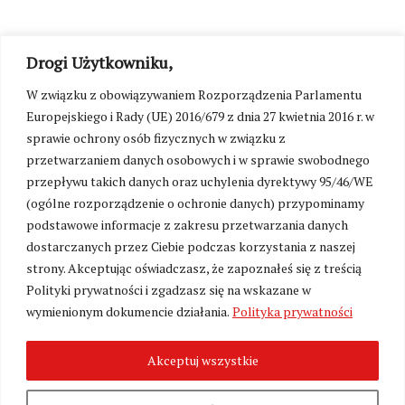
Drogi Użytkowniku,
W związku z obowiązywaniem Rozporządzenia Parlamentu
Europejskiego i Rady (UE) 2016/679 z dnia 27 kwietnia 2016 r. w
sprawie ochrony osób fizycznych w związku z
przetwarzaniem danych osobowych i w sprawie swobodnego
przepływu takich danych oraz uchylenia dyrektywy 95/46/WE
(ogólne rozporządzenie o ochronie danych) przypominamy
podstawowe informacje z zakresu przetwarzania danych
dostarczanych przez Ciebie podczas korzystania z naszej
strony. Akceptując oświadczasz, że zapoznałeś się z treścią
Polityki prywatności i zgadzasz się na wskazane w
wymienionym dokumencie działania.
Polityka prywatności
Zmień ustawienia cookies
Akceptuj wszystkie
©
Kresy24.pl
2026. Wszelkie Prawa Zastrzeżone.
O nas i Kontakt
|
Polityka prywatności