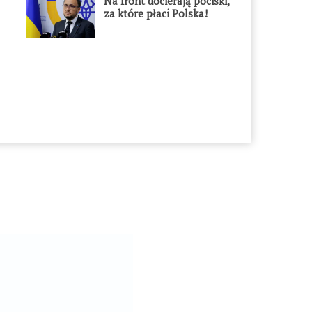
Na front docierają pociski,
za które płaci Polska!