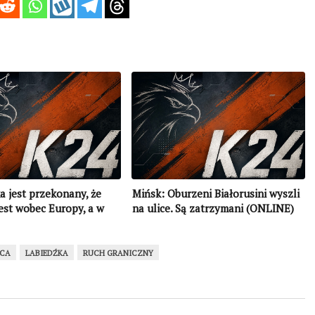
 jest przekonany, że
Mińsk: Oburzeni Białorusini wyszli
est wobec Europy, a w
na ulice. Są zatrzymani (ONLINE)
 dostał nic
ICA
LABIEDŹKA
RUCH GRANICZNY