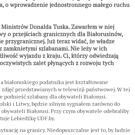
a, o wprowadzenie jednostronnego małego ruchu
 Ministrów Donalda Tuska. Zawarłem w niej
wy o przejściach granicznych dla Białorusinów,
e przygranicznej. Już teraz widać, że władze
j z zamknietymi szlabanami. Nie leży w ich
żliwość wyjazdu z kraju. Ci, którzy odwiedzają
 oczywistych zalet płynących z rozwoju tych
ia białoruskiego podatnika jest kształtowane
zdjęć przedstawianych w telewizji państwowej. W tej
e podnieść szlabany dla obywateli Białorusi.
lski i Litwy, będzie silnym sygnałem zarówno do
cy obywateli Białorusi. Przy czym obywatele odebraliby
tuje Lebiedźkę UDF.by.
uację na granicy. Niedopuszczalne jest to, by ludzie