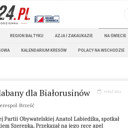
REGION BAŁTYKU
AZJA I ZAKAUKAZIE
NA ŚWIECIE
SOWA
KALENDARIUM KRESÓW
POLACY NA WSCHODZIE
labany dla Białorusinów
19 PAŹ 2012
erespol-Brześć
j Partii Obywatelskiej Anatol Labiedźka, spotkał
em Szerepką. Przekazał na jego ręce apel