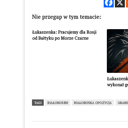
Nie przegap w tym temacie:
Łukaszenka: Pracujemy dla Rosji
od Bałtyku po Morze Czarne
Łukaszenka
wykonał g
zamian nie
TAGI
BIAŁORUSINI
BIAŁORUSKA OPOZYCJA
GRAN