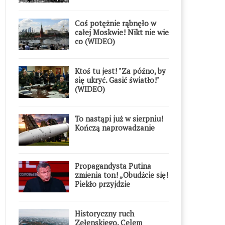
Coś potężnie rąbnęło w
całej Moskwie! Nikt nie wie
co (WIDEO)
Ktoś tu jest! "Za późno, by
się ukryć. Gasić światło!"
(WIDEO)
To nastąpi już w sierpniu!
Kończą naprowadzanie
Propagandysta Putina
zmienia ton! „Obudźcie się!
Piekło przyjdzie
błyskawicznie”
Historyczny ruch
Zełenskiego. Celem