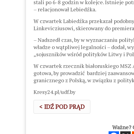
stali po 6-8 godzin w kolejce. Istnieje po
– relacjonował Lebiedźka.
W czwartek Labiedźka przekazał podobny 
Linkevicziusowi, skierowany do premiera
– Nadszedł czas, by w wyznaczaniu polityk
władze o wątpliwej legalności – dodał, w
„sojuszników wśród polityków Litwy i Pol
W czwartek rzecznik białoruskiego MSZ A
gotowa, by prowadzić bardziej zaawans
granicznego z Polską, w związku z polity
Kresy24.pl/udf.by
< IDŹ POD PRĄD
Ważne? C