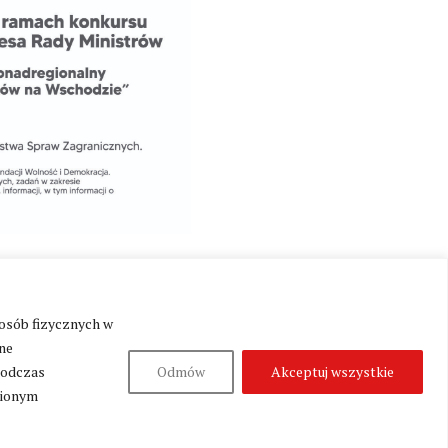
 osób fizycznych w
ne
podczas
Odmów
Akceptuj wszystkie
Produkcja:
Fundacja Wolność i Demokracja
nionym