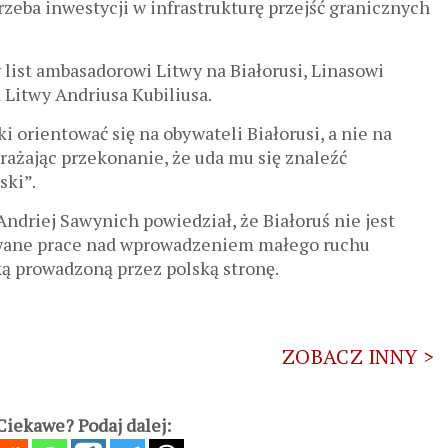
trzeba inwestycji w infrastrukturę przejść granicznych
list ambasadorowi Litwy na Białorusi, Linasowi
 Litwy Andriusa Kubiliusa.
i orientować się na obywateli Białorusi, a nie na
yrażając przekonanie, że uda mu się znaleźć
ski”.
ndriej Sawynich powiedział, że Białoruś nie jest
owane prace nad wprowadzeniem małego ruchu
ką prowadzoną przez polską stronę.
ZOBACZ INNY >
iekawe? Podaj dalej: