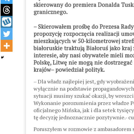
skierowany do premiera Donalda Tusk
granicznego.
– Skierowałem prośbę do Prezesa Rady
propozycję rozpoczęcia realizacji umo
mieszkających w 50-kilometrowej strefi
białoruskie traktują Białoruś jako kra
interesie, aby nasi obywatele mieli mo
Polskę, Litwę nie mogą nie dostrzegać
krajów– powiedział polityk.
– Dla władz najlepiej jest, gdy wyobrażen
wyłącznie na podstawie propagandowych 
sytuacji musimy szukać okazji, by wreszci
Wykonanie porozumienia przez władze Po
oficjalnego Mińska, jak i dla setek tysię
tę decyzję jednoznacznie pozytywnie.- cu
Poruszyłem w rozmowie z ambasadorem syt