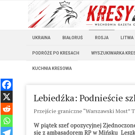
UKRAINA
BIAŁORUŚ
ROSJA
LITWA
PODRÓŻE PO KRESACH
WYSZUKIWARKA KRE
KUCHNIA KRESOWA
Lebiedźka: Podnieście sz
Przejście graniczne “Warszawski Most” T
W piątek szef opozycyjnej Zjednoczone
się z ambasadorem RP w Mińsku Leszki