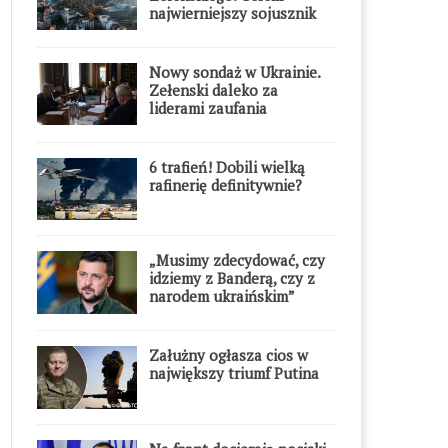
najwierniejszy sojusznik
Putina w Europie
Nowy sondaż w Ukrainie.
Zełenski daleko za
liderami zaufania
6 trafień! Dobili wielką
rafinerię definitywnie?
„Musimy zdecydować, czy
idziemy z Banderą, czy z
narodem ukraińskim”
Załużny ogłasza cios w
największy triumf Putina