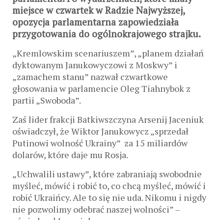
miejsce w czwartek w Radzie Najwyższej,
opozycja parlamentarna zapowiedziała
przygotowania do ogólnokrajowego strajku.
„Kremlowskim scenariuszem”, „planem działań
dyktowanym Janukowyczowi z Moskwy” i
„zamachem stanu” nazwał czwartkowe
głosowania w parlamencie Oleg Tiahnybok z
partii „Swoboda”.
Zaś lider frakcji Batkiwszczyna Arsenij Jaceniuk
oświadczył, że Wiktor Janukowycz „sprzedał
Putinowi wolność Ukrainy” za 15 miliardów
dolarów, które daje mu Rosja.
„Uchwalili ustawy”, które zabraniają swobodnie
myśleć, mówić i robić to, co chcą myśleć, mówić i
robić Ukraińcy. Ale to się nie uda. Nikomu i nigdy
nie pozwolimy odebrać naszej wolności” –