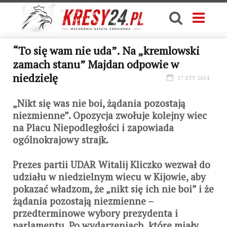
“To się wam nie uda”. Na „kremlowski
zamach stanu” Majdan odpowie w
niedzielę
17 STY 2014
„Nikt się was nie boi, żądania pozostają
niezmienne”. Opozycja zwołuje kolejny wiec
na Placu Niepodległości i zapowiada
ogólnokrajowy strajk.
Prezes partii UDAR Witalij Kliczko wezwał do
udziału w niedzielnym wiecu w Kijowie, aby
pokazać władzom, że „nikt się ich nie boi” i że
żądania pozostają niezmienne –
przedterminowe wybory prezydenta i
parlamentu. Po wydarzeniach, które miały