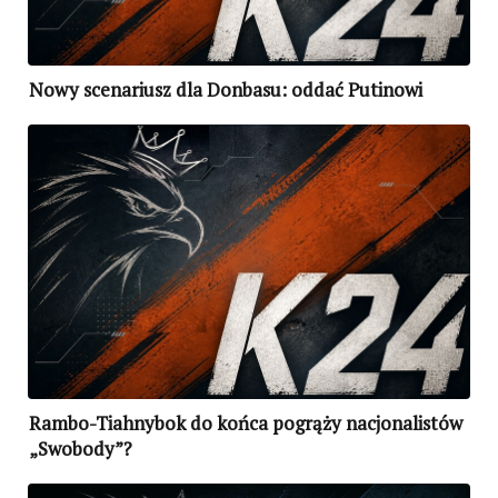
Nowy scenariusz dla Donbasu: oddać Putinowi
Rambo-Tiahnybok do końca pogrąży nacjonalistów
„Swobody”?