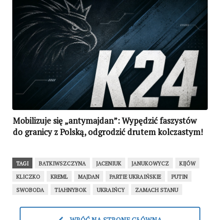
Mobilizuje się „antymajdan”: Wypędzić faszystów
do granicy z Polską, odgrodzić drutem kolczastym!
TAGI
BATKIWSZCZYNA
JACENIUK
JANUKOWYCZ
KIJÓW
KLICZKO
KREML
MAJDAN
PARTIE UKRAIŃSKIE
PUTIN
SWOBODA
TIAHNYBOK
UKRAIŃCY
ZAMACH STANU
WRÓĆ NA STRONĘ GŁÓWNĄ