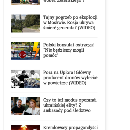
Orderu Orła Białego
Tajny pogrzeb po eksplozji
w Moskwie. Rosja ukrywa
śmierć generała? (WIDEO)
Polski konsulat ostrzega!
"Nie będziemy mogli
pomóc"
Pora na Upiora! Główny
producent dronów wyleciał
w powietrze (WIDEO)
Czy to już modus operandi
ukraińskiej elity? Z
ambasady pod śledztwo
Kremlowscy propagandyści