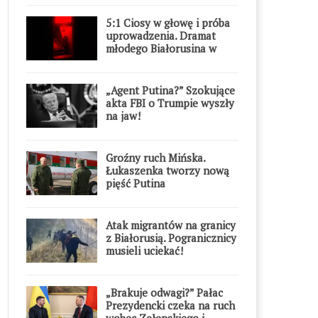
5:1 Ciosy w głowę i próba
uprowadzenia. Dramat
młodego Białorusina w
Warszawie
„Agent Putina?” Szokujące
akta FBI o Trumpie wyszły
na jaw!
Groźny ruch Mińska.
Łukaszenka tworzy nową
pięść Putina
Atak migrantów na granicy
z Białorusią. Pogranicznicy
musieli uciekać!
„Brakuje odwagi?” Pałac
Prezydencki czeka na ruch
wobec Zełenskiego i