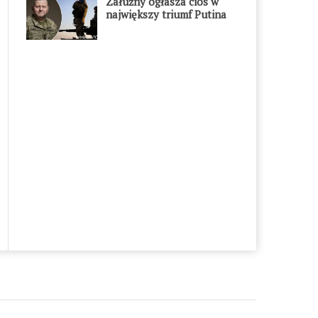
Załużny ogłasza cios w
największy triumf Putina