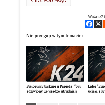
< IDŹ POD PRĄD
Ważne? C
Nie przegap w tym temacie:
Białoruscy biskupi u Papieża: “był
Lider “Eur
zdziwiony, że władze utrudniają
uciekł z kr
pracę księżom z zagranicy”