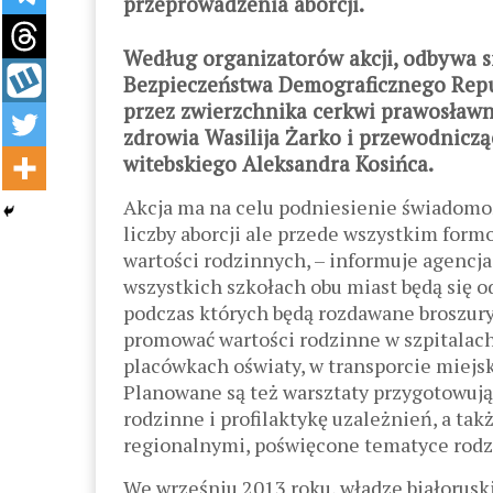
przeprowadzenia aborcji.
Według organizatorów akcji, odbywa 
Bezpieczeństwa Demograficznego Republ
przez zwierzchnika cerkwi prawosławne
zdrowia Wasilija Żarko i przewodnic
witebskiego Aleksandra Kosińca.
Akcja ma na celu podniesienie świadomo
liczby aborcji ale przede wszystkim for
wartości rodzinnych, – informuje agencj
wszystkich szkołach obu miast będą się o
podczas których będą rozdawane broszury
promować wartości rodzinne w szpitalach
placówkach oświaty, w transporcie miejsk
Planowane są też warsztaty przygotowują
rodzinne i profilaktykę uzależnień, a ta
regionalnymi, poświęcone tematyce rodzi
We wrześniu 2013 roku, władze białoruski