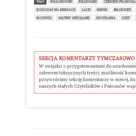
TAGI
BIAŁORUSINI
BILLBOARD
CERKIEW PRAWOS
KOŚCIOŁY NA KRESACH
LACH
MIŃSK
MŁODZIEŻ
ROZWÓD
SŁUŻBY SPECJALNE
SPOTKANIA
SZEF
SEKCJA KOMENTARZY TYMCZASOWO
W związku z przygotowaniami do uruchomieni
zalewem toksycznych treści, możliwość kome
przywrócimy sekcję komentarzy w nowej, kul
naszych stałych Czytelników i Patronów wspi