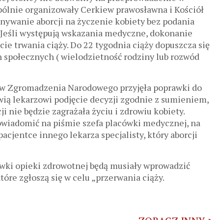
pólnie organizowały Cerkiew prawosławna i Kościół
onywanie aborcji na życzenie kobiety bez podania
 Jeśli występują wskazania medyczne, dokonanie
e trwania ciąży. Do 22 tygodnia ciąży dopuszcza się
n społecznych ( wielodzietność rodziny lub rozwód
ów Zgromadzenia Narodowego przyjęła poprawki do
wią lekarzowi podjęcie decyzji zgodnie z sumieniem,
i nie będzie zagrażała życiu i zdrowiu kobiety.
powiadomić na piśmie szefa placówki medycznej, na
cjentce innego lekarza specjalisty, który aborcji
wki opieki zdrowotnej będą musiały wprowadzić
óre zgłoszą się w celu „przerwania ciąży.