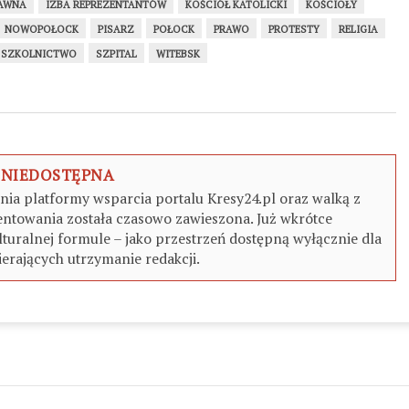
ŁAWNA
IZBA REPREZENTANTÓW
KOŚCIÓŁ KATOLICKI
KOŚCIOŁY
NOWOPOŁOCK
PISARZ
POŁOCK
PRAWO
PROTESTY
RELIGIA
SZKOLNICTWO
SZPITAL
WITEBSK
 NIEDOSTĘPNA
a platformy wsparcia portalu Kresy24.pl oraz walką z
ntowania została czasowo zawieszona. Już wkrótce
turalnej formule – jako przestrzeń dostępną wyłącznie dla
erających utrzymanie redakcji.