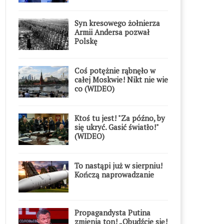
Syn kresowego żołnierza
Armii Andersa pozwał
Polskę
Coś potężnie rąbnęło w
całej Moskwie! Nikt nie wie
co (WIDEO)
Ktoś tu jest! "Za późno, by
się ukryć. Gasić światło!"
(WIDEO)
To nastąpi już w sierpniu!
Kończą naprowadzanie
Propagandysta Putina
zmienia ton! „Obudźcie się!