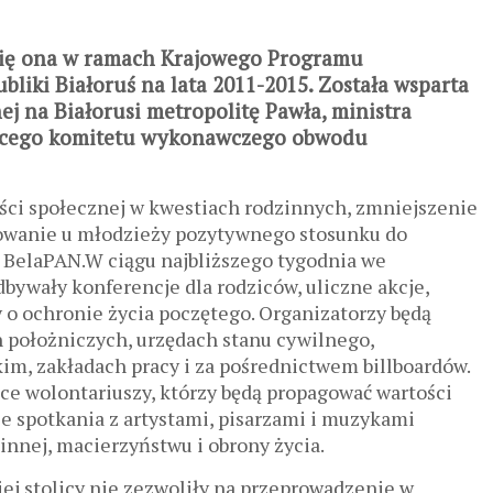
się ona w ramach Krajowego Programu
iki Białoruś na lata 2011-2015. Została wsparta
j na Białorusi metropolitę Pawła, ministra
zącego komitetu wykonawczego obwodu
ści społecznej w kwestiach rodzinnych, zmniejszenie
mowanie u młodzieży pozytywnego stosunku do
a BelaPAN.W ciągu najbliższego tygodnia we
dbywały konferencje dla rodziców, uliczne akcje,
 o ochronie życia poczętego. Organizatorzy będą
 położniczych, urzędach stanu cywilnego,
im, zakładach pracy i za pośrednictwem billboardów.
ce wolontariuszy, którzy będą propagować wartości
kże spotkania z artystami, pisarzami i muzykami
nnej, macierzyństwu i obrony życia.
ej stolicy nie zezwoliły na przeprowadzenie w