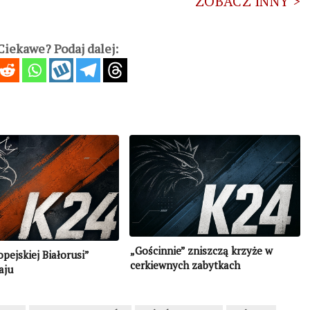
ZOBACZ INNY >
iekawe? Podaj dalej:
„Gościnnie” zniszczą krzyże w
opejskiej Białorusi”
cerkiewnych zabytkach
aju