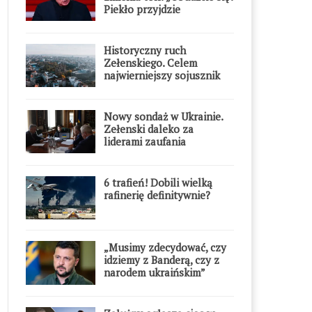
Piekło przyjdzie
błyskawicznie”
Historyczny ruch
Zełenskiego. Celem
najwierniejszy sojusznik
Putina w Europie
Nowy sondaż w Ukrainie.
Zełenski daleko za
liderami zaufania
6 trafień! Dobili wielką
rafinerię definitywnie?
„Musimy zdecydować, czy
idziemy z Banderą, czy z
narodem ukraińskim”