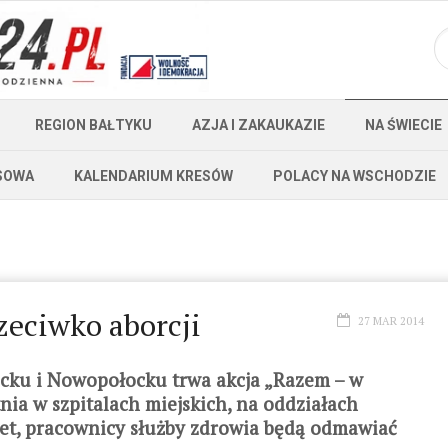
REGION BAŁTYKU
AZJA I ZAKAUKAZIE
NA ŚWIECIE
SOWA
KALENDARIUM KRESÓW
POLACY NA WSCHODZIE
zeciwko aborcji
27 MAR 2014
cku i Nowopołocku trwa akcja „Razem – w
nia w szpitalach miejskich, na oddziałach
iet, pracownicy służby zdrowia będą odmawiać