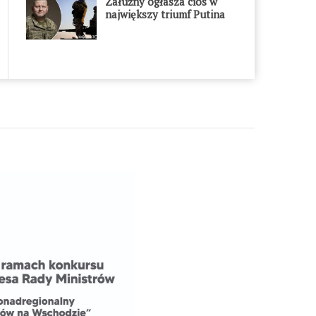
Załużny ogłasza cios w
największy triumf Putina