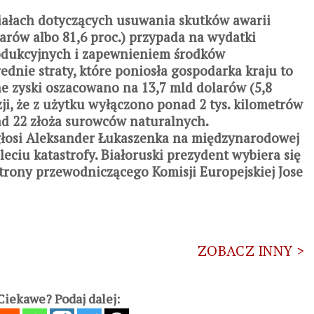
iałach dotyczących usuwania skutków awarii
larów albo 81,6 proc.) przypada na wydatki
odukcyjnych i zapewnieniem środków
ednie straty, które poniosła gospodarka kraju to
ne zyski oszacowano na 13,7 mld dolarów (5,8
zji, że z użytku wyłączono ponad 2 tys. kilometrów
d 22 złoża surowców naturalnych.
ogłosi Aleksander Łukaszenka na międzynarodowej
leciu katastrofy. Białoruski prezydent wybiera się
strony przewodniczącego Komisji Europejskiej Jose
ZOBACZ INNY >
iekawe? Podaj dalej: