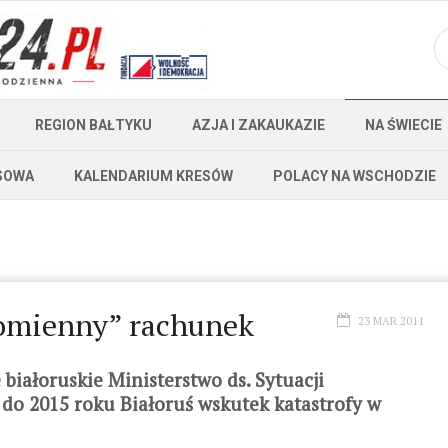
REGION BAŁTYKU
AZJA I ZAKAUKAZIE
NA ŚWIECIE
SOWA
KALENDARIUM KRESÓW
POLACY NA WSCHODZIE
romienny” rachunek
23 MAR 2011
białoruskie Ministerstwo ds. Sytuacji
 do 2015 roku Białoruś wskutek katastrofy w