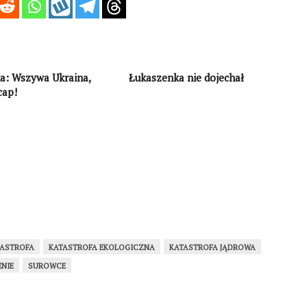
a: Wszywa Ukraina,
Łukaszenka nie dojechał
cap!
TASTROFA
KATASTROFA EKOLOGICZNA
KATASTROFA JĄDROWA
ENIE
SUROWCE