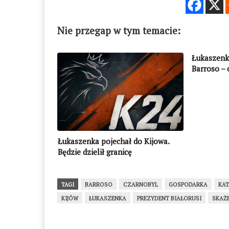
Nie przegap w tym temacie:
Łukaszenk
Barroso – 
Łukaszenka pojechał do Kijowa.
Będzie dzielił granicę
TAGI
BARROSO
CZARNOBYL
GOSPODARKA
KA
KIJÓW
ŁUKASZENKA
PREZYDENT BIAŁORUSI
SKAŻ