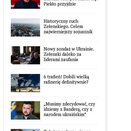
Piekło przyjdzie
błyskawicznie”
Historyczny ruch
Zełenskiego. Celem
najwierniejszy sojusznik
Putina w Europie
Nowy sondaż w Ukrainie.
Zełenski daleko za
liderami zaufania
6 trafień! Dobili wielką
rafinerię definitywnie?
„Musimy zdecydować, czy
idziemy z Banderą, czy z
narodem ukraińskim”