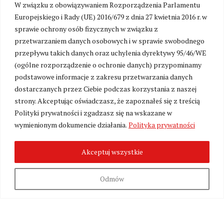
W związku z obowiązywaniem Rozporządzenia Parlamentu
SEKCJA KOMENTARZY TYMCZASOWO
Europejskiego i Rady (UE) 2016/679 z dnia 27 kwietnia 2016 r. w
NIEDOSTĘPNA
sprawie ochrony osób fizycznych w związku z
W związku z przygotowaniami do uruchomienia
przetwarzaniem danych osobowych i w sprawie swobodnego
platformy wsparcia portalu Kresy24.pl oraz walką
przepływu takich danych oraz uchylenia dyrektywy 95/46/WE
z zalewem toksycznych treści, możliwość
(ogólne rozporządzenie o ochronie danych) przypominamy
komentowania została czasowo zawieszona. Już
podstawowe informacje z zakresu przetwarzania danych
wkrótce przywrócimy sekcję komentarzy w nowej,
dostarczanych przez Ciebie podczas korzystania z naszej
kulturalnej formule – jako przestrzeń dostępną
strony. Akceptując oświadczasz, że zapoznałeś się z treścią
wyłącznie dla naszych stałych Czytelników i
Polityki prywatności i zgadzasz się na wskazane w
Patronów wspierających utrzymanie redakcji.
wymienionym dokumencie działania.
Polityka prywatności
Akceptuj wszystkie
Odmów