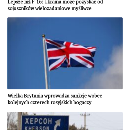
Lepsze niż F-16: Ukraina może pozyskać od
sojuszników wielozadaniowe myśliwce
Wielka Brytania wprowadza sankcje wobec
kolejnych czterech rosyjskich bogaczy
wspierających inwazję