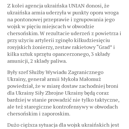
Z kolei agencja ukraińska UNIAN donosi, że
ukraińska armia uderzyła w punkty oporu wroga
na pontonowej przeprawie i zgrupowania jego
wojsk w pięciu miejscach w obwodzie
chersońskim. W rezultacie uderzeń z powietrza i
przy użyciu artylerii zginęło kilkudziesięciu
rosyjskich żonierzy, zestaw rakietowy “Grad” i
kilka sztuk sprzętu opancerzonego, 3 składy
amunicji, 2 sklady paliwa.
Były szef Służby Wywiadu Zagranicznego
Ukrainy, generał armii Mykoła Małomuż
powiedział, że w miarę dostaw zachodniej broni
dla Ukrainy Siły Zbrojne Ukrainy będą coraz
bardziej w stanie prowadzić nie tylko taktyczne,
ale też staregiczne kontrofensywy w obwodach
chersońskim i zaporoskim.
Dużo cięższa sytuacja dla wojsk ukraińskich jest