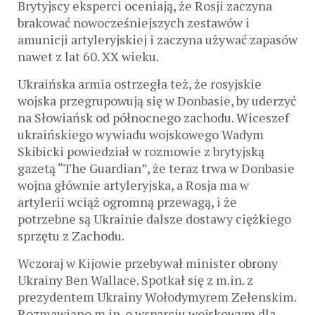
Brytyjscy eksperci oceniają, że Rosji zaczyna
brakować nowocześniejszych zestawów i
amunicji artyleryjskiej i zaczyna używać zapasów
nawet z lat 60. XX wieku.
Ukraińska armia ostrzegła też, że rosyjskie
wojska przegrupowują się w Donbasie, by uderzyć
na Słowiańsk od północnego zachodu. Wiceszef
ukraińskiego wywiadu wojskowego Wadym
Skibicki powiedział w rozmowie z brytyjską
gazetą “The Guardian”, że teraz trwa w Donbasie
wojna głównie artyleryjska, a Rosja ma w
artylerii wciąż ogromną przewagą, i że
potrzebne są Ukrainie dalsze dostawy ciężkiego
sprzętu z Zachodu.
Wczoraj w Kijowie przebywał minister obrony
Ukrainy Ben Wallace. Spotkał się z m.in. z
prezydentem Ukrainy Wołodymyrem Zełenskim.
Rozmawiano m.in. o wsparciu wojskowym dla