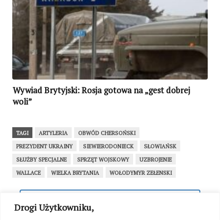
Wywiad Brytyjski: Rosja gotowa na „gest dobrej
woli”
TAGI
ARTYLERIA
OBWÓD CHERSOŃSKI
PREZYDENT UKRAINY
SIEWIERODONIECK
SŁOWIAŃSK
SŁUŻBY SPECJALNE
SPRZĘT WOJSKOWY
UZBROJENIE
WALLACE
WIELKA BRYTANIA
WOŁODYMYR ZEŁENSKI
WRÓĆ NA STRONĘ GŁÓWNĄ
Drogi Użytkowniku,