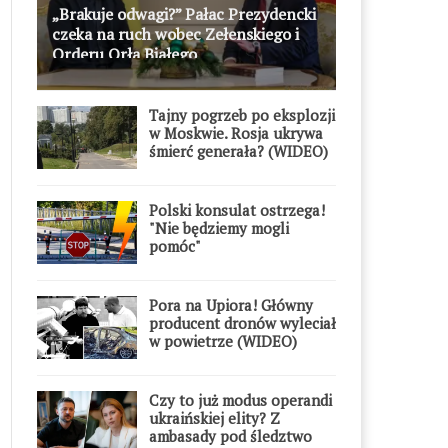
„Brakuje odwagi?” Pałac Prezydencki
czeka na ruch wobec Zełenskiego i
Orderu Orła Białego
Tajny pogrzeb po eksplozji
w Moskwie. Rosja ukrywa
śmierć generała? (WIDEO)
Polski konsulat ostrzega!
"Nie będziemy mogli
pomóc"
Pora na Upiora! Główny
producent dronów wyleciał
w powietrze (WIDEO)
Czy to już modus operandi
ukraińskiej elity? Z
ambasady pod śledztwo