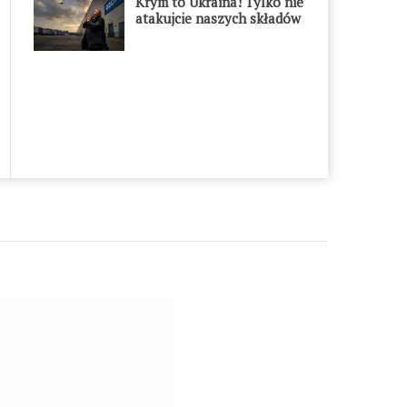
Krym to Ukraina! Tylko nie
atakujcie naszych składów