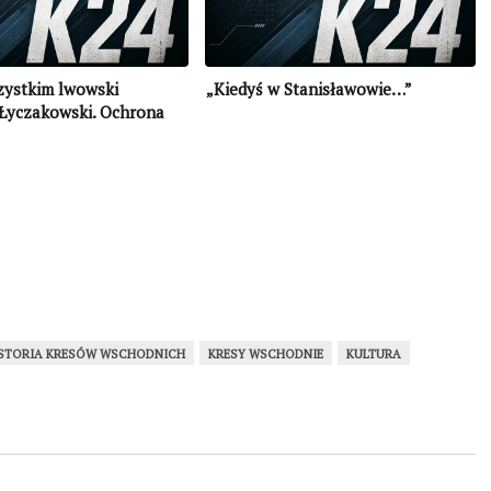
zystkim lwowski
„Kiedyś w Stanisławowie…”
Łyczakowski. Ochrona
puścizny i pamięci
w 52 krajach świata
STORIA KRESÓW WSCHODNICH
KRESY WSCHODNIE
KULTURA