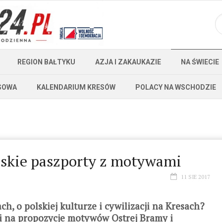
REGION BAŁTYKU
AZJA I ZAKAUKAZIE
NA ŚWIECIE
SOWA
KALENDARIUM KRESÓW
POLACY NA WSCHODZIE
olskie paszporty z motywami
11 SIE 2017
h, o polskiej kulturze i cywilizacji na Kresach?
ji na propozycje motywów Ostrej Bramy i