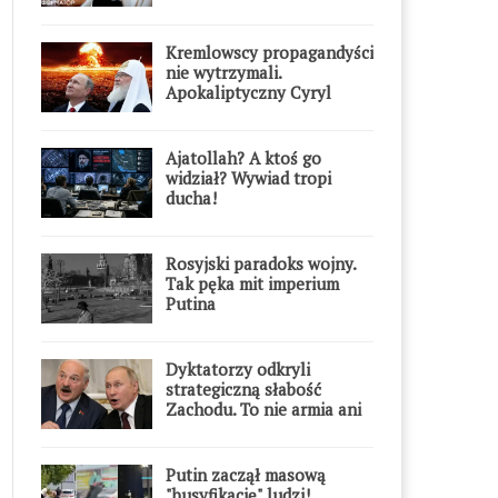
Kremlowscy propagandyści
nie wytrzymali.
Apokaliptyczny Cyryl
przesadził
Ajatollah? A ktoś go
widział? Wywiad tropi
ducha!
Rosyjski paradoks wojny.
Tak pęka mit imperium
Putina
Dyktatorzy odkryli
strategiczną słabość
Zachodu. To nie armia ani
gospodarka
Putin zaczął masową
"busyfikację" ludzi!