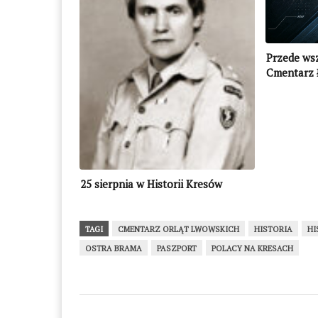
Przede ws
Cmentarz 
polskiej s
narodowej 
25 sierpnia w Historii Kresów
TAGI
CMENTARZ ORLĄT LWOWSKICH
HISTORIA
HI
OSTRA BRAMA
PASZPORT
POLACY NA KRESACH