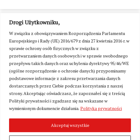
Drogi Użytkowniku,
W związku z obowiązywaniem Rozporządzenia Parlamentu
Europejskiego i Rady (UE) 2016/679 z dnia 27 kwietnia 2016 r. w
sprawie ochrony osób fizycznych w związku z
przetwarzaniem danych osobowych i w sprawie swobodnego
przepływu takich danych oraz uchylenia dyrektywy 95/46/WE
(ogólne rozporządzenie o ochronie danych) przypominamy
podstawowe informacje z zakresu przetwarzania danych
dostarczanych przez Ciebie podczas korzystania z naszej
strony. Akceptując oświadczasz, że zapoznałeś się z treścią
Polityki prywatności i zgadzasz się na wskazane w
Zmień ustawienia cookies
wymienionym dokumencie działania.
Polityka prywatności
Akceptuj wszystkie
©
Kresy24.pl
2026. Wszelkie Prawa Zastrzeżone.
O nas i Kontakt
|
Polityka prywatności