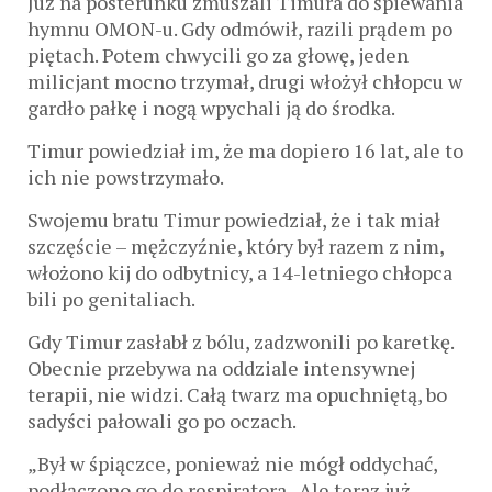
Już na posterunku zmuszali Timura do śpiewania
hymnu OMON-u. Gdy odmówił, razili prądem po
piętach. Potem chwycili go za głowę, jeden
milicjant mocno trzymał, drugi włożył chłopcu w
gardło pałkę i nogą wpychali ją do środka.
Timur powiedział im, że ma dopiero 16 lat, ale to
ich nie powstrzymało.
Swojemu bratu Timur powiedział, że i tak miał
szczęście – mężczyźnie, który był razem z nim,
włożono kij do odbytnicy, a 14-letniego chłopca
bili po genitaliach.
Gdy Timur zasłabł z bólu, zadzwonili po karetkę.
Obecnie przebywa na oddziale intensywnej
terapii, nie widzi. Całą twarz ma opuchniętą, bo
sadyści pałowali go po oczach.
„Był w śpiączce, ponieważ nie mógł oddychać,
podłączono go do respiratora. Ale teraz już