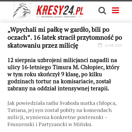
„Wpychali mi pałkę w gardło, bili po
oczach”. 16 latek stracił przytomność po
skatowaniu przez milicję
16 SIE 2020
12 sierpnia uzbrojeni milicjanci napadli na
ulicy 16-letniego Timura M. Chłopiec, który
w tym roku skończył 9 klasę, po kilku
godzinach tortur na komisariacie, został
zabrany na oddział intensywnej terapii.
Jak powiedziała radiu Svaboda matka chłopca,
Tatiana, jej syn został pobity na komendach
milicji, wymienia konkretne posterunki –
Frunzenski i Partyzancki w Mińsku.