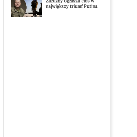
Załużny ogłasza cios w
największy triumf Putina