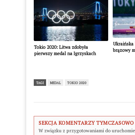
Ukraińska 
Tokio 2020: Litwa zdobyła
brązowy m
pierwszy medal na Igrzyskach
Olimpijski
Olimpijskich
TAGI
MEDAL
TOKIO 2020
SEKCJA KOMENTARZY TYMCZASOWO
W związku z przygotowaniami do uruchomieni