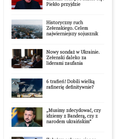
Piekło przyjdzie
błyskawicznie”
Historyczny ruch
Zełenskiego. Celem
najwierniejszy sojusznik
Putina w Europie
Nowy sondaż w Ukrainie.
Zełenski daleko za
liderami zaufania
6 trafień! Dobili wielką
rafinerię definitywnie?
„Musimy zdecydować, czy
idziemy z Banderą, czy z
narodem ukraińskim”