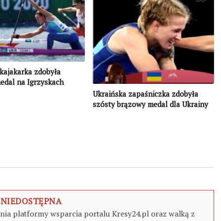
kajakarka zdobyła
edal na Igrzyskach
ch w Tokio
Ukraińska zapaśniczka zdobyła
szósty brązowy medal dla Ukrainy
 NIEDOSTĘPNA
a platformy wsparcia portalu Kresy24.pl oraz walką z