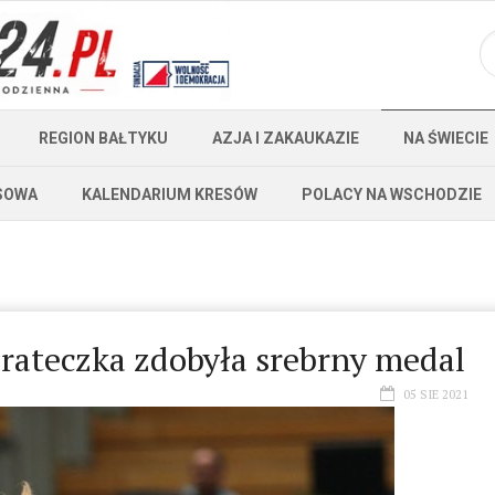
REGION BAŁTYKU
AZJA I ZAKAUKAZIE
NA ŚWIECIE
SOWA
KALENDARIUM KRESÓW
POLACY NA WSCHODZIE
arateczka zdobyła srebrny medal
05 SIE 2021