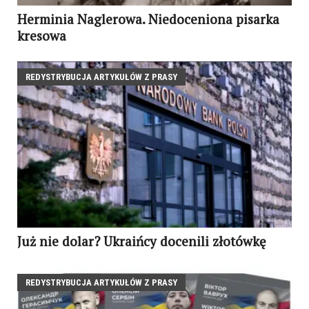
Herminia Naglerowa. Niedoceniona pisarka
kresowa
REDYSTRYBUCJA ARTYKUŁÓW Z PRASY
Już nie dolar? Ukraińcy docenili złotówkę
REDYSTRYBUCJA ARTYKUŁÓW Z PRASY