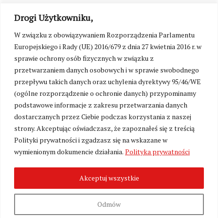
Drogi Użytkowniku,
W związku z obowiązywaniem Rozporządzenia Parlamentu
Europejskiego i Rady (UE) 2016/679 z dnia 27 kwietnia 2016 r. w
sprawie ochrony osób fizycznych w związku z
przetwarzaniem danych osobowych i w sprawie swobodnego
przepływu takich danych oraz uchylenia dyrektywy 95/46/WE
(ogólne rozporządzenie o ochronie danych) przypominamy
podstawowe informacje z zakresu przetwarzania danych
dostarczanych przez Ciebie podczas korzystania z naszej
strony. Akceptując oświadczasz, że zapoznałeś się z treścią
Polityki prywatności i zgadzasz się na wskazane w
Zmień ustawienia cookies
wymienionym dokumencie działania.
Polityka prywatności
Akceptuj wszystkie
©
Kresy24.pl
2026. Wszelkie Prawa Zastrzeżone.
O nas i Kontakt
|
Polityka prywatności
Produkcja:
Fundacja Wolność i Demokracja
Odmów