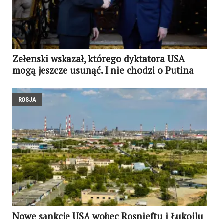
Zełenski wskazał, którego dyktatora USA
mogą jeszcze usunąć. I nie chodzi o Putina
ROSJA
Nowe sankcje USA wobec Rosnieftu i Łukoilu