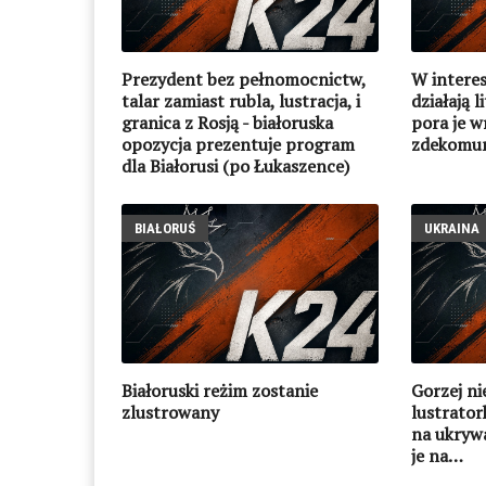
Prezydent bez pełnomocnictw,
W interes
talar zamiast rubla, lustracja, i
działają 
granica z Rosją - białoruska
pora je w
opozycja prezentuje program
zdekomun
dla Białorusi (po Łukaszence)
BIAŁORUŚ
UKRAINA
Białoruski reżim zostanie
Gorzej n
zlustrowany
lustrator
na ukryw
je na…