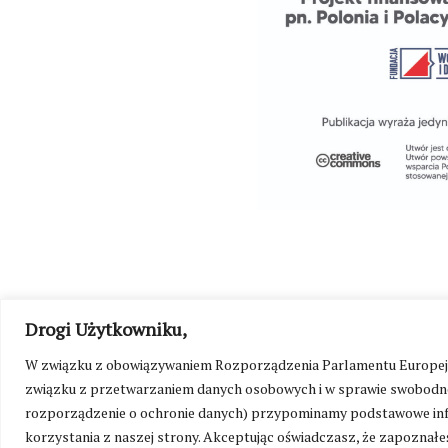
Drogi Użytkowniku,
W związku z obowiązywaniem Rozporządzenia Parlamentu Europejskie
©
Kresy24.pl
2026. Wszelkie Prawa Zastrzeżone.
O nas i Ko
związku z przetwarzaniem danych osobowych i w sprawie swobodne
rozporządzenie o ochronie danych) przypominamy podstawowe inf
korzystania z naszej strony. Akceptując oświadczasz, że zapoznałeś