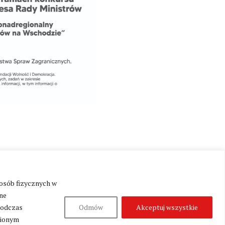
 osób fizycznych w
Produkcja:
Fundacja Wolność i Demokracja
ne
podczas
Odmów
Akceptuj wszystkie
nionym