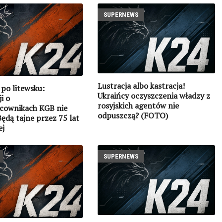
SUPERNEWS
Lustracja albo kastracja!
 po litewsku:
Ukraińcy oczyszczenia władzy z
i o
rosyjskich agentów nie
cownikach KGB nie
odpuszczą? (FOTO)
Będą tajne przez 75 lat
ej
SUPERNEWS