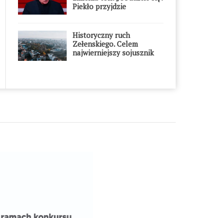
Piekło przyjdzie
błyskawicznie”
Historyczny ruch
Zełenskiego. Celem
najwierniejszy sojusznik
Putina w Europie