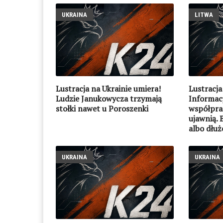
UKRAINA
LITWA
Lustracja na Ukrainie umiera!
Lustracja
Ludzie Janukowycza trzymają
Informacj
stołki nawet u Poroszenki
współpra
ujawnią. 
albo dłuż
UKRAINA
UKRAINA