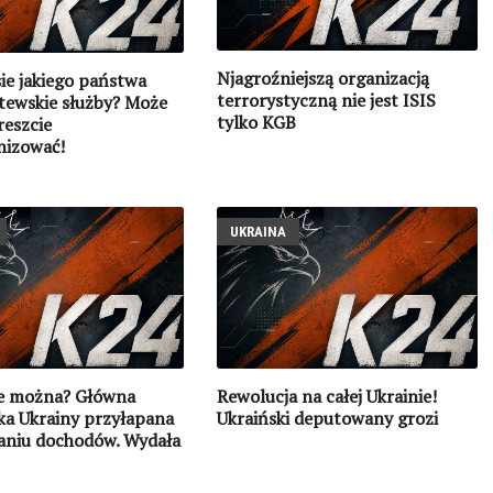
Njagroźniejszą organizacją
ie jakiego państwa
terrorystyczną nie jest ISIS
litewskie służby? Może
tylko KGB
reszcie
izować!
UKRAINA
ie można? Główna
Rewolucja na całej Ukrainie!
ka Ukrainy przyłapana
Ukraiński deputowany grozi
aniu dochodów. Wydała