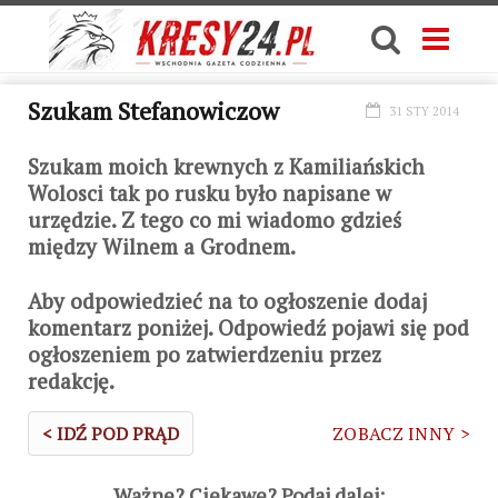
Szukam Stefanowiczow
31 STY 2014
Szukam moich krewnych z Kamiliańskich
Wolosci tak po rusku było napisane w
urzędzie. Z tego co mi wiadomo gdzieś
między Wilnem a Grodnem.
Aby odpowiedzieć na to ogłoszenie dodaj
komentarz poniżej. Odpowiedź pojawi się pod
ogłoszeniem po zatwierdzeniu przez
redakcję.
< IDŹ POD PRĄD
ZOBACZ INNY >
Ważne? Ciekawe? Podaj dalej: