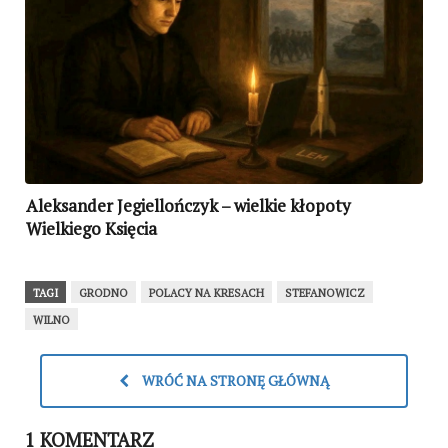
Aleksander Jegiellończyk – wielkie kłopoty
Wielkiego Księcia
TAGI
GRODNO
POLACY NA KRESACH
STEFANOWICZ
WILNO
WRÓĆ NA STRONĘ GŁÓWNĄ
1 KOMENTARZ