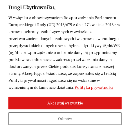
– od Kiejdan po Witebsk i od
Drogi Użytkowniku,
Inflantów po Wołyń. Mieli więc też
W związku z obowiązywaniem Rozporządzenia Parlamentu
włości na Nowogródczyźnie. Wielu
Europejskiego i Rady (UE) 2016/679 z dnia 27 kwietnia 2016 r. w
jednak straciło posiadłości po
sprawie ochrony osób fizycznych w związku z
powstaniu styczniowym. Do 1939,
przetwarzaniem danych osobowych i w sprawie swobodnego
zachowali własność ziemską na
przepływu takich danych oraz uchylenia dyrektywy 95/46/WE
Litwie Kowieńskiej, gdzie byli
(ogólne rozporządzenie o ochronie danych) przypominamy
zapisywani jako Bohdanowiczowie,
podstawowe informacje z zakresu przetwarzania danych
co jest zrutenizowaną formą
dostarczanych przez Ciebie podczas korzystania z naszej
litewskiego Bagdonavicius, lub
strony. Akceptując oświadczasz, że zapoznałeś się z treścią
polskiego Bogdanowicz. Tak samo
Polityki prywatności i zgadzasz się na wskazane w
rutenizowana bywała nazwa herbu
wymienionym dokumencie działania.
Polityka prywatności
Mogiła na Mohyła. Niemniej istnieje
osobny herb Mohyła, ale on
przynależy wyłącznie rodzinie
Akceptuj wszystkie
hospodarów wołoskich Mohyłów.
Być może chodzi więc o wywodzącą
Odmów
się po kądzieli od Giedyminowiczów
familię Bogdanowiczów h. Mogiła –