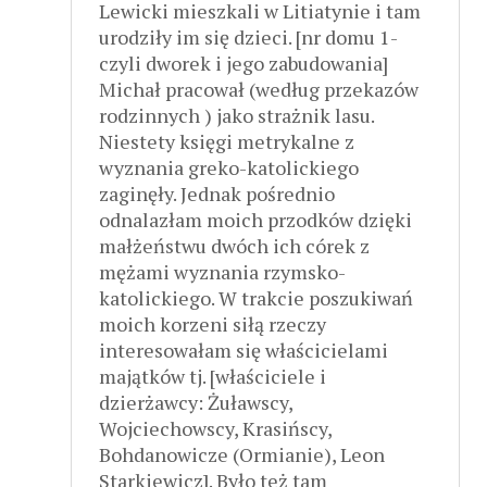
Lewicki mieszkali w Litiatynie i tam
urodziły im się dzieci. [nr domu 1-
czyli dworek i jego zabudowania]
Michał pracował (według przekazów
rodzinnych ) jako strażnik lasu.
Niestety księgi metrykalne z
wyznania greko-katolickiego
zaginęły. Jednak pośrednio
odnalazłam moich przodków dzięki
małżeństwu dwóch ich córek z
mężami wyznania rzymsko-
katolickiego. W trakcie poszukiwań
moich korzeni siłą rzeczy
interesowałam się właścicielami
majątków tj. [właściciele i
dzierżawcy: Żuławscy,
Wojciechowscy, Krasińscy,
Bohdanowicze (Ormianie), Leon
Starkiewicz]. Było też tam