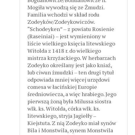
Mogiła wywodzą się ze Żmudzi.
Familia wchodzi w skład rodu
Zodeyków/Zodeykowiczów.
“Schodeyken” – z powiatu Rosienie
(Raseiniai) – jest wymieniony w
liście wielkiego księcia litewskiego
Witolda z 1418 r. do wielkiego
mistrza krzyżackiego. W herbarzach
Zodeyko określany jest jako kniaź,
lub ciwun żmudzki – ten drugi tytuł
odpowiada mniej więcej urzędowi
comesa w łacińskiej Europie
średniowiecza, a więc hrabiego. Jego
pierwszą żoną była Milussa siostra
wlk. ks. Witolda, córka wlk. ks.
litewskiego, stryja Jagiełły –
Kiejstuta. Z nią Zodeyko miał synów
Bila i Monstwila, synem Monstwila