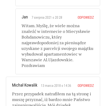
Jan
7 sierpnia 2021 o 20:28
ODPOWIEDZ
Witam. Myślę, że wiele można
znaleźć w internecie o Miecysławie
Bohdanowiczu, który
najprawdopodoniej za pieniuądze
uzyskane z parcelcji swojego majątku
wybudował apartamentowiec w
Warszawie Al.Ujazdowskie.
Pozdrawiam
Michał Kowalik
13 marca 2018 o 14:36
ODPOWIEDZ
Przez przypadek natrafiłem na tą stronę i
muszę przyznać, iż bardzo mnie Państwo
zainspirowaliście. Mój dziadek,