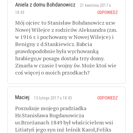
Aniela z domu Bohdanowicz
21 kwietnia 2017 o
18:43
ODPOWIEDZ
Mój ojciec to Stanisław Bohdanowicz ur.w
Nowej Wilejce z rodziców Aleksandra (zm.
w 1916 r. i pochowany w Nowej Wilejce) i
Benigny z d.Stankiewicz. Babcia
prawdopodobnie była wychowanką
hrabiego,w posagu dostała trzy domy.
Zmarła w czasie I wojny św. Może ktoś wie
coś więcej o moich przodkach?
Maciej
13 lutego 2017 o 18:43
ODPOWIEDZ
Poszukuje mojego pradziadka
Hr.Stanisława Bogdanowicza
ur.Brzeżanach 1849 był właścicielem wsi
Litiatyń jego syn inż leśnik Karol,Feliks