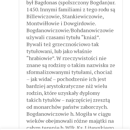
był Bagdonas (spolszczony Bogdan)ur.
1450. Innymi familiami z tego rodu są
Billewiczowie, Stankiewiczowie,
Montwiłłowie i Dowgirdowie.
Bogdanowiczowie/Bohdanowiczowie
używali czasami tytułu “kniaź”.
Bywali też grzecznościowo tak
tytułowani, lub jako właśnie
“hrabiowie”. W rzeczywistości nie
znane są rodziny o takim nazwisku ze
sformalizowanymi tytułami, chociaż
– jak widać – pochodzenie ich jest
bardziej arystokratyczne niż wielu
rodzin, które uzyskały dyplomy
takich tytułów – najczęściej zresztą
od monarchów państw zaborczych.
Bogdanowiczowie h. Mogiła w ciągu
wieków obejmowali różne majątki na
całym terenie b. Wlk. Ks. Litewskiego