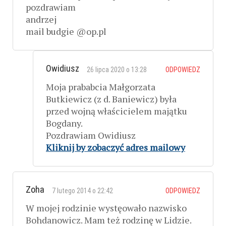
pozdrawiam
andrzej
mail budgie @op.pl
Owidiusz
26 lipca 2020 o 13:28
ODPOWIEDZ
Moja prababcia Małgorzata
Butkiewicz (z d. Baniewicz) była
przed wojną właścicielem majątku
Bogdany.
Pozdrawiam Owidiusz
Kliknij by zobaczyć adres mailowy
Zoha
7 lutego 2014 o 22:42
ODPOWIEDZ
W mojej rodzinie wystęowało nazwisko
Bohdanowicz. Mam też rodzinę w Lidzie.