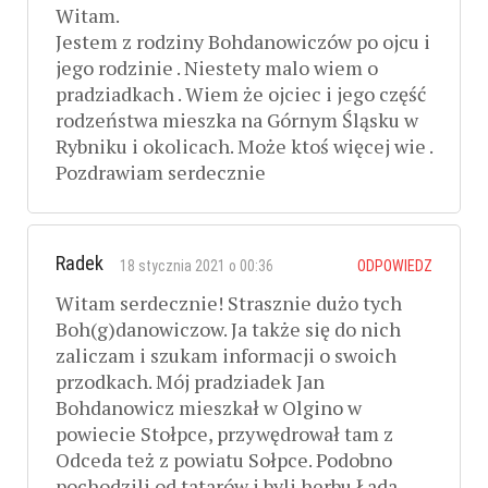
Witam.
Jestem z rodziny Bohdanowiczów po ojcu i
jego rodzinie . Niestety malo wiem o
pradziadkach . Wiem że ojciec i jego część
rodzeństwa mieszka na Górnym Śląsku w
Rybniku i okolicach. Może ktoś więcej wie .
Pozdrawiam serdecznie
Radek
18 stycznia 2021 o 00:36
ODPOWIEDZ
Witam serdecznie! Strasznie dużo tych
Boh(g)danowiczow. Ja także się do nich
zaliczam i szukam informacji o swoich
przodkach. Mój pradziadek Jan
Bohdanowicz mieszkał w Olgino w
powiecie Stołpce, przywędrował tam z
Odceda też z powiatu Sołpce. Podobno
pochodzili od tatarów i byli herbu Łada.