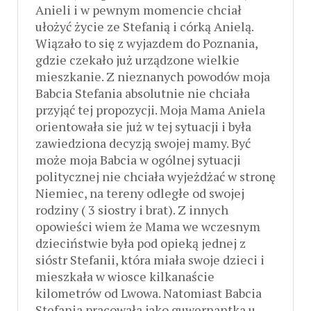
Anieli i w pewnym momencie chciał
ułożyć życie ze Stefanią i córką Anielą.
Wiązało to się z wyjazdem do Poznania,
gdzie czekało już urządzone wielkie
mieszkanie. Z nieznanych powodów moja
Babcia Stefania absolutnie nie chciała
przyjąć tej propozycji. Moja Mama Aniela
orientowała sie już w tej sytuacji i była
zawiedziona decyzją swojej mamy. Być
może moja Babcia w ogólnej sytuacji
politycznej nie chciała wyjeżdżać w stronę
Niemiec, na tereny odległe od swojej
rodziny ( 3 siostry i brat). Z innych
opowieści wiem że Mama we wczesnym
dzieciństwie była pod opieką jednej z
sióstr Stefanii, która miała swoje dzieci i
mieszkała w wiosce kilkanaście
kilometrów od Lwowa. Natomiast Babcia
Stefania pracowała jako guwernantka u