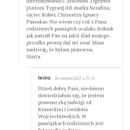
(bierzmowanie): Antonius Tigranes
[Antoni Tygran] itd. matka Serafina,
ojciec Rober. Chrzestny Ignacy
Passakas. Nie wiem czy coś z Pana
rodzinnych pamiątek ocalało. Jednak
jak natrafi Pan na jakiś ślad mojego
przodka proszę dać mi znać. Mam
nadzieję, że byłam pomocna
Marta
Iwona
26 sierpnia 2021 o 21:16
Dzień dobry Pani, niedawno
dowiedziałam się, że jestem
prawnuczką Jadwigi zd.
Krasuckiej i Gwidona
Wojciechowskich. W
pamiątkach rodzinnych jest
fotografia rodziny