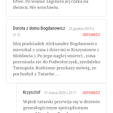
litwe. Po wojnie zaginela jej corka na
dworcu. We wroclawiu.
Dorota z domu Bogdanowicz
23 grudnia 2019 o
21:21
ODPOWIEDZ
Moj pradziadek Aleksander Bogdanowicz
mieszkal z zona i dziecmi w Kiszyniowie (
Moldawia ). Po jego naglej smierci , zona
przeniosla sie do Podwoloczysk, niedaleko
Tarnopola. Rodzinne przekazy mówią, ze
pochodził z Tatarów …
Krzysztof
31 marca 2020 o 23:11
ODPOWIEDZ
Wątek tatarski przewija się w drzewie
genealogicznym sporządzonym