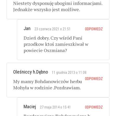
Niestety dysponuję ubogimi informacjami.
Jednakże wszysko jest możliwe.
Jan
23 czerwca 2021 o 21:51
ODPOWIEDZ
Dzień dobry. Czy wśród Pani
przodkow ktoś zamieszkiwał w
powiecie Oszmiana?
Oleśniccy h.Dębno
11 grudnia 2013 o 11:08
ODPOWIEDZ
My mamy Bohdanowiczów herbu
Mohyła w rodzinie .Pozdrawiam.
Maciej
27 maja 2014 o 15:41
ODPOWIEDZ
Bogdanowicze/Bohdanowicze h.