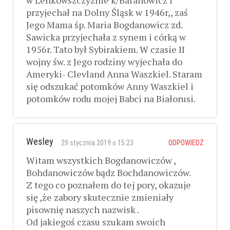
przyjechał na Dolny Śląsk w 1946r,, zaś
Jego Mama śp. Maria Bogdanowicz zd.
Sawicka przyjechała z synem i córką w
1956r. Tato był Sybirakiem. W czasie II
wojny św. z Jego rodziny wyjechała do
Ameryki- Clevland Anna Waszkiel. Staram
się odszukać potomków Anny Waszkiel i
potomków rodu mojej Babci na Białorusi.
Wesley
29 stycznia 2019 o 15:23
ODPOWIEDZ
Witam wszystkich Bogdanowiczów ,
Bohdanowiczów bądz Bochdanowiczów.
Z tego co poznałem do tej pory, okazuje
się ,że zabory skutecznie zmieniały
pisownię naszych nazwisk .
Od jakiegoś czasu szukam swoich