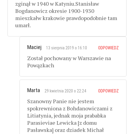
zginął w 1940 w Katyniu.Stanisław
Bogdanowicz okresie 1900-1930
mieszkałw krakowie prawdopodobnie tam
umarł.
Maciej
13 sierpnia 2019 o 16:10
ODPOWIEDZ
Został pochowany w Warszawie na
Powązkach
Marta
29 kwietnia 2020 o 22:24
ODPOWIEDZ
Szanowny Panie nie jestem
spokrewniona z Bohdanowiczami z
Litiatynia, jednak moja prababka
Parasieviae Lewicka [z domu
Pasławska] oraz dziadek Michał