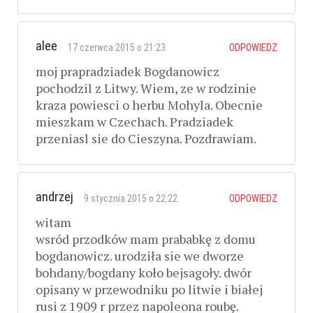
alee
17 czerwca 2015 o 21:23
ODPOWIEDZ
moj prapradziadek Bogdanowicz
pochodzil z Litwy. Wiem, ze w rodzinie
kraza powiesci o herbu Mohyla. Obecnie
mieszkam w Czechach. Pradziadek
przeniasl sie do Cieszyna. Pozdrawiam.
andrzej
9 stycznia 2015 o 22:22
ODPOWIEDZ
witam
wsród przodków mam prababkę z domu
bogdanowicz. urodziła sie we dworze
bohdany/bogdany koło bejsagoły. dwór
opisany w przewodniku po litwie i białej
rusi z 1909 r przez napoleona roubę.