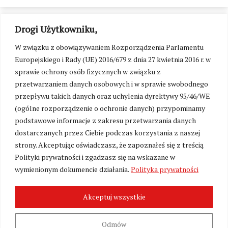
Drogi Użytkowniku,
W związku z obowiązywaniem Rozporządzenia Parlamentu
Europejskiego i Rady (UE) 2016/679 z dnia 27 kwietnia 2016 r. w
sprawie ochrony osób fizycznych w związku z
przetwarzaniem danych osobowych i w sprawie swobodnego
przepływu takich danych oraz uchylenia dyrektywy 95/46/WE
(ogólne rozporządzenie o ochronie danych) przypominamy
podstawowe informacje z zakresu przetwarzania danych
dostarczanych przez Ciebie podczas korzystania z naszej
strony. Akceptując oświadczasz, że zapoznałeś się z treścią
Polityki prywatności i zgadzasz się na wskazane w
Zmień ustawienia cookies
wymienionym dokumencie działania.
Polityka prywatności
Akceptuj wszystkie
©
Kresy24.pl
2026. Wszelkie Prawa Zastrzeżone.
O nas i Kontakt
|
Polityka prywatności
Produkcja:
Fundacja Wolność i Demokracja
Odmów