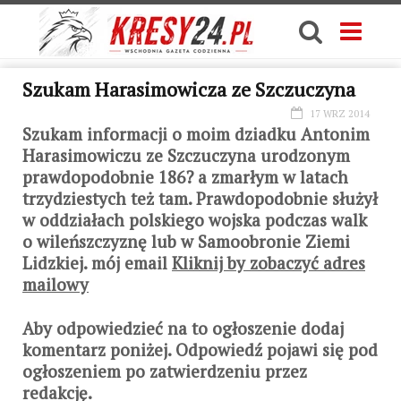
Szukam Harasimowicza ze Szczuczyna
17 WRZ 2014
Szukam informacji o moim dziadku Antonim
Harasimowiczu ze Szczuczyna urodzonym
prawdopodobnie 186? a zmarłym w latach
trzydziestych też tam. Prawdopodobnie służył
w oddziałach polskiego wojska podczas walk
o wileńszczyznę lub w Samoobronie Ziemi
Lidzkiej. mój email
Kliknij by zobaczyć adres
mailowy
Aby odpowiedzieć na to ogłoszenie dodaj
komentarz poniżej. Odpowiedź pojawi się pod
ogłoszeniem po zatwierdzeniu przez
redakcję.