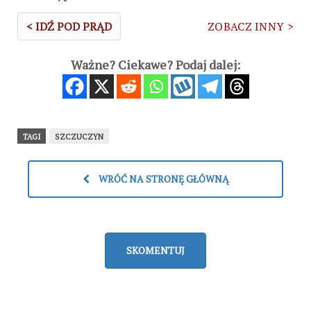
< IDŹ POD PRĄD
ZOBACZ INNY >
Ważne? Ciekawe? Podaj dalej:
TAGI
SZCZUCZYN
WRÓĆ NA STRONĘ GŁÓWNĄ
SKOMENTUJ