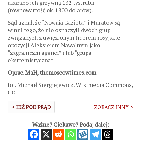
ukarano ich grzywną 132 tys. rubli
(równowartość ok. 1800 dolarów).
Sąd uznał, że “Nowaja Gazieta” i Muratow są
winni tego, że nie oznaczyli dwóch grup
związanych z uwięzionym liderem rosyjskiej
opozycji Aleksiejem Nawalnym jako
“zagraniczni agenci” i lub “grupa
ekstremistyczna”.
Oprac. MaH, themoscowtimes.com
fot. Michaił Siergiejewicz, Wikimedia Commons,
CC
< IDŹ POD PRĄD
ZOBACZ INNY >
Ważne? Ciekawe? Podaj dalej: