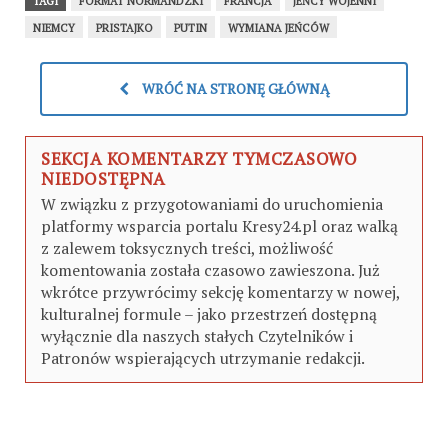
TAGI
FORMAT NORMANDZKI
FRANCJA
JEŃCY WOJENNI
NIEMCY
PRISTAJKO
PUTIN
WYMIANA JEŃCÓW
WRÓĆ NA STRONĘ GŁÓWNĄ
SEKCJA KOMENTARZY TYMCZASOWO
NIEDOSTĘPNA
W związku z przygotowaniami do uruchomienia
platformy wsparcia portalu Kresy24.pl oraz walką
z zalewem toksycznych treści, możliwość
komentowania została czasowo zawieszona. Już
wkrótce przywrócimy sekcję komentarzy w nowej,
kulturalnej formule – jako przestrzeń dostępną
wyłącznie dla naszych stałych Czytelników i
Patronów wspierających utrzymanie redakcji.