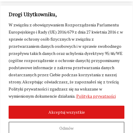
Drogi Użytkowniku,
W związku z obowiązywaniem Rozporządzenia Parlamentu
Europejskiego i Rady (UE) 2016/679 z dnia 27 kwietnia 2016 r. w
sprawie ochrony osób fizycznych w związku z
przetwarzaniem danych osobowych i w sprawie swobodnego
przepływu takich danych oraz uchylenia dyrektywy 95/46/WE
(ogólne rozporządzenie o ochronie danych) przypominamy
podstawowe informacje z zakresu przetwarzania danych
dostarczanych przez Ciebie podczas korzystania z naszej
strony. Akceptując oświadczasz, że zapoznałeś się z treścią
Polityki prywatności i zgadzasz się na wskazane w
Zmień ustawienia cookies
wymienionym dokumencie działania.
Polityka prywatności
Akceptuj wszystkie
©
Kresy24.pl
2026. Wszelkie Prawa Zastrzeżone.
O nas i Kontakt
|
Polityka prywatności
Produkcja:
Fundacja Wolność i Demokracja
Odmów