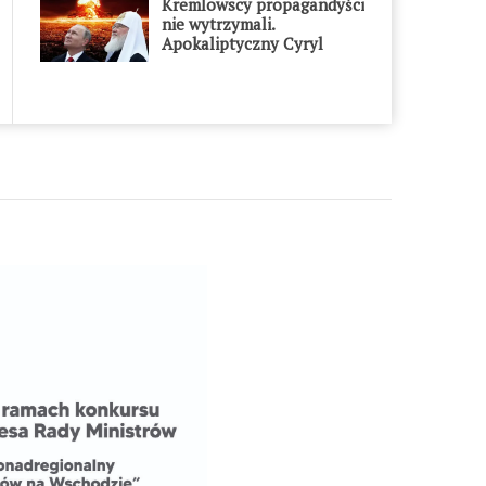
Kremlowscy propagandyści
nie wytrzymali.
Apokaliptyczny Cyryl
przesadził