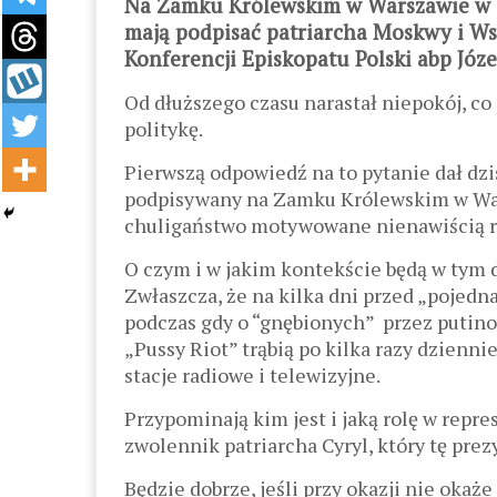
Na Zamku Królewskim w Warszawie w i
mają podpisać patriarcha Moskwy i Ws
Konferencji Episkopatu Polski abp Józe
Od dłuższego czasu narastał niepokój, co 
politykę.
Pierwszą odpowiedź na to pytanie dał dzis
podpisywany na Zamku Królewskim w War
chuligaństwo motywowane nienawiścią re
O czym i w jakim kontekście będą w tym 
Zwłaszcza, że na kilka dni przed „pojedn
podczas gdy o “gnębionych” przez putino
„Pussy Riot” trąbią po kilka razy dzienni
stacje radiowe i telewizyjne.
Przypominają kim jest i jaką rolę w repr
zwolennik patriarcha Cyryl, który tę pre
Będzie dobrze, jeśli przy okazji nie oka