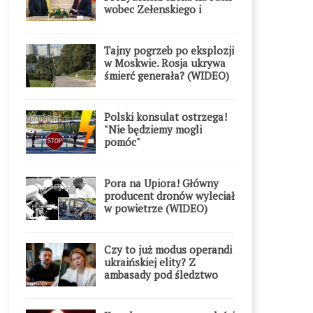
wobec Zełenskiego i
Orderu Orła Białego
Tajny pogrzeb po eksplozji
w Moskwie. Rosja ukrywa
śmierć generała? (WIDEO)
Polski konsulat ostrzega!
"Nie będziemy mogli
pomóc"
Pora na Upiora! Główny
producent dronów wyleciał
w powietrze (WIDEO)
Czy to już modus operandi
ukraińskiej elity? Z
ambasady pod śledztwo