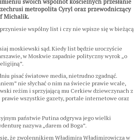
mieniu swoich wspólnot kościelnych przesłanie
zechrusi metropolita Cyryl oraz przewodniczący
f Michalik.
przyniesie wspólny list i czy nie
wpisze się w bieżącą
iaj moskiewski sąd. Kiedy list będzie uroczyście
szawie, w Moskwie zapadnie polityczny wyrok „o
ligijną”.
dniu pisać światowe media, nietrudno zgadnąć.
aniem” nie słychać o nim na świecie prawie wcale,
wski reżim i sprzyjającą mu Cerkiew dziewczynach z
e prawie wszystkie gazety, portale internetowe oraz
esyjnym państwie Putina odgrywa jego wielki
zydenturę nazywa „darem od Boga”.
że się, że zwolennikiem Władimira Władimirowicza w