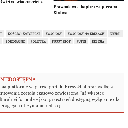
świetne wiadomości z
Prawosławna kaplica za plecami
Stalina
ET
KOŚCIÓŁ KATOLICKI
KOŚCIOŁY
KOŚCIOŁY NA KRESACH
KREML
POJEDNANIE
POLITYKA
PUSSY RIOT
PUTIN
RELIGIA
 NIEDOSTĘPNA
a platformy wsparcia portalu Kresy24.pl oraz walką z
ntowania została czasowo zawieszona. Już wkrótce
turalnej formule – jako przestrzeń dostępną wyłącznie dla
erających utrzymanie redakcji.