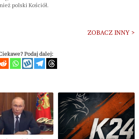
nież polski Kościół.
ZOBACZ INNY >
iekawe? Podaj dalej: