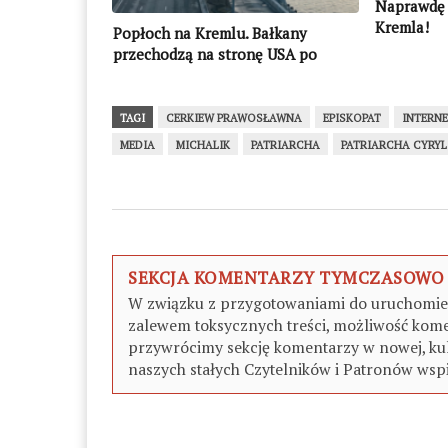
Naprawdę 
Kremla!
Popłoch na Kremlu. Bałkany
przechodzą na stronę USA po
jednym ruchu Waszyngtonu
TAGI
CERKIEW PRAWOSŁAWNA
EPISKOPAT
INTERN
MEDIA
MICHALIK
PATRIARCHA
PATRIARCHA CYRYL
SEKCJA KOMENTARZY TYMCZASOWO
W związku z przygotowaniami do uruchomieni
zalewem toksycznych treści, możliwość kome
przywrócimy sekcję komentarzy w nowej, kul
naszych stałych Czytelników i Patronów wspi