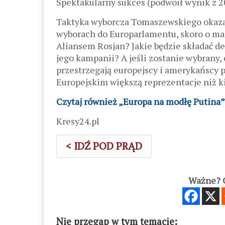
Spektakularny sukces (podwoił wynik z 20
Taktyka wyborcza Tomaszewskiego okazała
wyborach do Europarlamentu, skoro o ma
Aliansem Rosjan? Jakie będzie składać de
jego kampanii? A jeśli zostanie wybrany, c
przestrzegają europejscy i amerykańscy
Europejskim większą reprezentacje niż 
Czytaj również „Europa na modłę Putina”
Kresy24.pl
< IDŹ POD PRĄD
Ważne? C
Nie przegap w tym temacie: