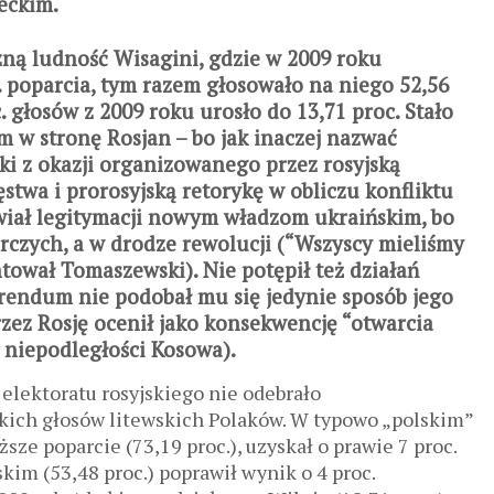
eckim.
zną ludność Wisagini, gdzie w 2009 roku
 poparcia, tym razem głosowało na niego 52,56
. głosów z 2009 roku urosło do 13,71 proc. Stało
 w stronę Rosjan – bo jak inaczej nazwać
ki z okazji organizowanego przez rosyjską
twa i prorosyjską retorykę w obliczu konfliktu
awiał legitymacji nowym władzom ukraińskim, bo
rczych, a w drodze rewolucji (“Wszyscy mieliśmy
tował Tomaszewski). Nie potępił też działań
erendum nie podobał mu się jedynie sposób jego
zez Rosję ocenił jako konsekwencję “otwarcia
 niepodległości Kosowa).
 elektoratu rosyjskiego nie odebrało
ch głosów litewskich Polaków. W typowo „polskim”
sze poparcie (73,19 proc.), uzyskał o prawie 7 proc.
skim (53,48 proc.) poprawił wynik o 4 proc.