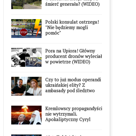
śmierć generała? (WIDEO)
Polski konsulat ostrzega!
"Nie będziemy mogli
pomóc"
Pora na Upiora! Główny
producent dronów wyleciał
w powietrze (WIDEO)
Czy to już modus operandi
ukraińskiej elity? Z
ambasady pod śledztwo
Kremlowscy propagandyści
nie wytrzymali.
Apokaliptyczny Cyryl
przesadził