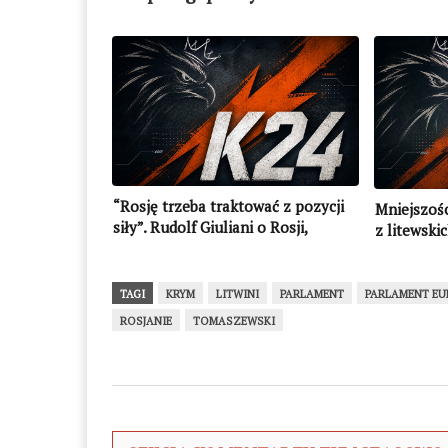
“Rosję trzeba traktować z pozycji
Mniejszośc
siły”. Rudolf Giuliani o Rosji,
z litewski
sankcjach i tarczy antyrakietowej
TAGI
KRYM
LITWINI
PARLAMENT
PARLAMENT EU
ROSJANIE
TOMASZEWSKI