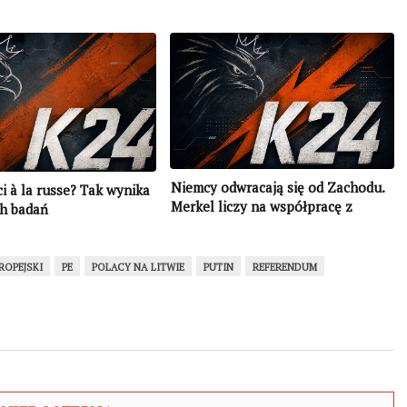
Niemcy odwracają się od Zachodu.
i à la russe? Tak wynika
Merkel liczy na współpracę z
ch badań
Rosją. Czeka na sygnały od Putina
ROPEJSKI
PE
POLACY NA LITWIE
PUTIN
REFERENDUM