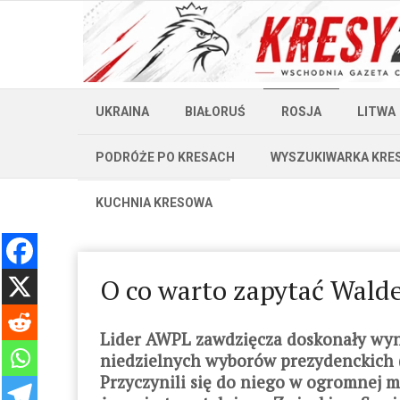
UKRAINA
BIAŁORUŚ
ROSJA
LITWA
PODRÓŻE PO KRESACH
WYSZUKIWARKA KRE
KUCHNIA KRESOWA
O co warto zapytać Wal
Lider AWPL zawdzięcza doskonały wynik
niedzielnych wyborów prezydenckich (8
Przyczynili się do niego w ogromnej mi