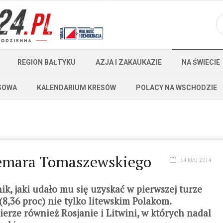
REGION BAŁTYKU
AZJA I ZAKAUKAZIE
NA ŚWIECIE
SOWA
KALENDARIUM KRESÓW
POLACY NA WSCHODZIE
demara Tomaszewskiego
14 MAJ 2014
, jaki udało mu się uzyskać w pierwszej turze
,36 proc) nie tylko litewskim Polakom.
erze również Rosjanie i Litwini, w których nadal