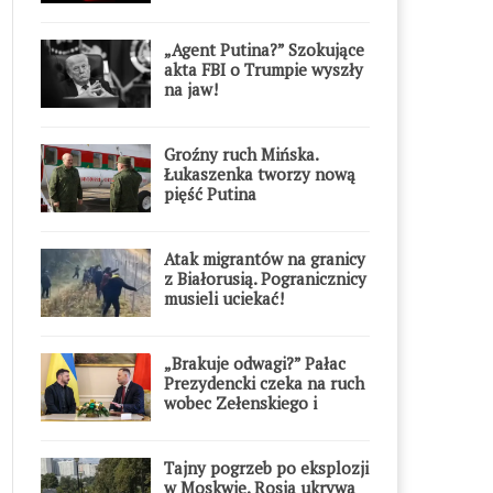
Warszawie
„Agent Putina?” Szokujące
akta FBI o Trumpie wyszły
na jaw!
Groźny ruch Mińska.
Łukaszenka tworzy nową
pięść Putina
Atak migrantów na granicy
z Białorusią. Pogranicznicy
musieli uciekać!
„Brakuje odwagi?” Pałac
Prezydencki czeka na ruch
wobec Zełenskiego i
Orderu Orła Białego
Tajny pogrzeb po eksplozji
w Moskwie. Rosja ukrywa