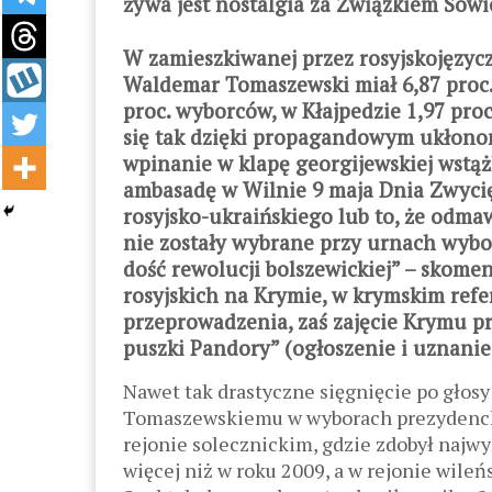
żywa jest nostalgia za Związkiem Sowi
W zamieszkiwanej przez rosyjskojęzyc
Waldemar Tomaszewski miał 6,87 proc.
proc. wyborców, w Kłajpedzie 1,97 proc
się tak dzięki propagandowym ukłonom
wpinanie w klapę georgijewskiej wstąż
ambasadę w Wilnie 9 maja Dnia Zwycięs
rosyjsko-ukraińskiego lub to, że odm
nie zostały wybrane przy urnach wybo
dość rewolucji bolszewickiej” – skomen
rosyjskich na Krymie, w krymskim ref
przeprowadzenia, zaś zajęcie Krymu pr
puszki Pandory” (ogłoszenie i uznanie
Nawet tak drastyczne sięgnięcie po głosy
Tomaszewskiemu w wyborach prezydencki
rejonie solecznickim, gdzie zdobył najwyż
więcej niż w roku 2009, a w rejonie wileń