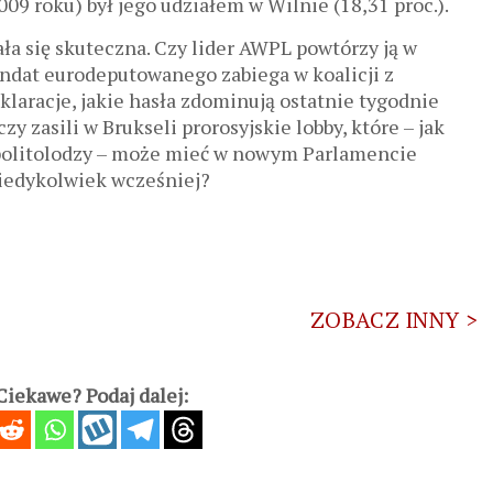
09 roku) był jego udziałem w Wilnie (18,31 proc.).
 się skuteczna. Czy lider AWPL powtórzy ją w
ndat eurodeputowanego zabiega w koalicji z
klaracje, jakie hasła zdominują ostatnie tygodnie
zy zasili w Brukseli prorosyjskie lobby, które – jak
 politolodzy – może mieć w nowym Parlamencie
kiedykolwiek wcześniej?
ZOBACZ INNY >
iekawe? Podaj dalej: