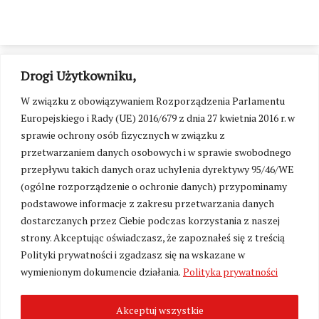
Drogi Użytkowniku,
W związku z obowiązywaniem Rozporządzenia Parlamentu
Europejskiego i Rady (UE) 2016/679 z dnia 27 kwietnia 2016 r. w
sprawie ochrony osób fizycznych w związku z
przetwarzaniem danych osobowych i w sprawie swobodnego
przepływu takich danych oraz uchylenia dyrektywy 95/46/WE
(ogólne rozporządzenie o ochronie danych) przypominamy
podstawowe informacje z zakresu przetwarzania danych
dostarczanych przez Ciebie podczas korzystania z naszej
strony. Akceptując oświadczasz, że zapoznałeś się z treścią
Polityki prywatności i zgadzasz się na wskazane w
Zmień ustawienia cookies
wymienionym dokumencie działania.
Polityka prywatności
Akceptuj wszystkie
©
Kresy24.pl
2026. Wszelkie Prawa Zastrzeżone.
O nas i Kontakt
|