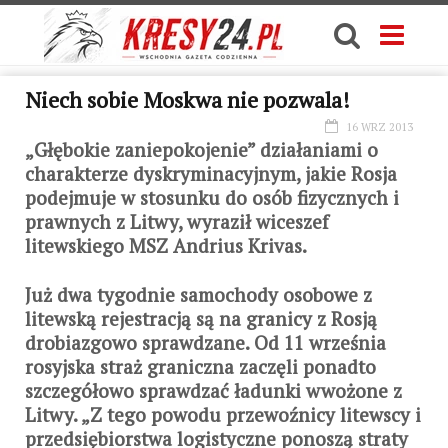
Niech sobie Moskwa nie pozwala!
16 WRZ 2013
„Głębokie zaniepokojenie” działaniami o
charakterze dyskryminacyjnym, jakie Rosja
podejmuje w stosunku do osób fizycznych i
prawnych z Litwy, wyraził wiceszef
litewskiego MSZ Andrius Krivas.
Już dwa tygodnie samochody osobowe z
litewską rejestracją są na granicy z Rosją
drobiazgowo sprawdzane. Od 11 września
rosyjska straż graniczna zaczęli ponadto
szczegółowo sprawdzać ładunki wwożone z
Litwy. „Z tego powodu przewoźnicy litewscy i
przedsiębiorstwa logistyczne ponoszą straty