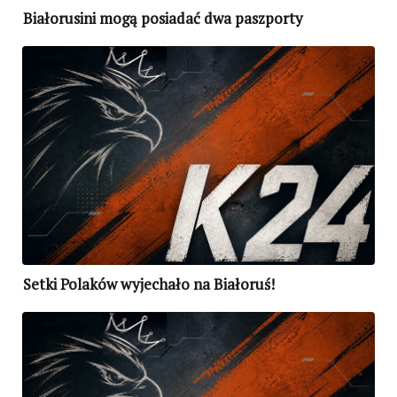
Białorusini mogą posiadać dwa paszporty
Setki Polaków wyjechało na Białoruś!