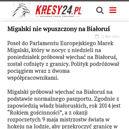
Migalski nie wpuszczony na Białoruś
12 MAJ 2014
Poseł do Parlamentu Europejskiego Marek
Migalski, który w nocyc z niedzieli na
poniedziałek próbował wjechać na Białoruś,
został cofnięty z granicy. Polityk podróżował
pociągiem wraz z dwoma
współpracownikami.
Migalski próbował wjechać na Białoruś na
podstawie normalnego paszportu. Zgodnie z
zapowiedzią władz białoruskich, rok 2014 jest
“Rokiem gościnności”, a z okazji
rozpoczetych 9 maja mistrzostw świata w
hokeju na lodzie, aby przekroczyć granicę w