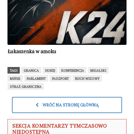
Łukaszenka w amoku
TAGI
GRANICA
HOKEJ
KONFERENCJA
MIGALSKI
MIŃSK
PARLAMENT
PASZPORT
RUCH WIZOWY
STRAŻ GRANICZNA
WRÓĆ NA STRONĘ GŁÓWNĄ
SEKCJA KOMENTARZY TYMCZASOWO
NIEDOSTĘPNA