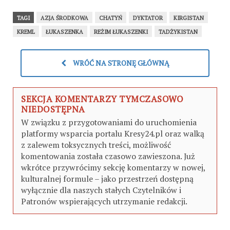
TAGI
AZJA ŚRODKOWA
CHATYŃ
DYKTATOR
KIRGISTAN
KREML
ŁUKASZENKA
REŻIM ŁUKASZENKI
TADŻYKISTAN
WRÓĆ NA STRONĘ GŁÓWNĄ
SEKCJA KOMENTARZY TYMCZASOWO
NIEDOSTĘPNA
W związku z przygotowaniami do uruchomienia
platformy wsparcia portalu Kresy24.pl oraz walką
z zalewem toksycznych treści, możliwość
komentowania została czasowo zawieszona. Już
wkrótce przywrócimy sekcję komentarzy w nowej,
kulturalnej formule – jako przestrzeń dostępną
wyłącznie dla naszych stałych Czytelników i
Patronów wspierających utrzymanie redakcji.