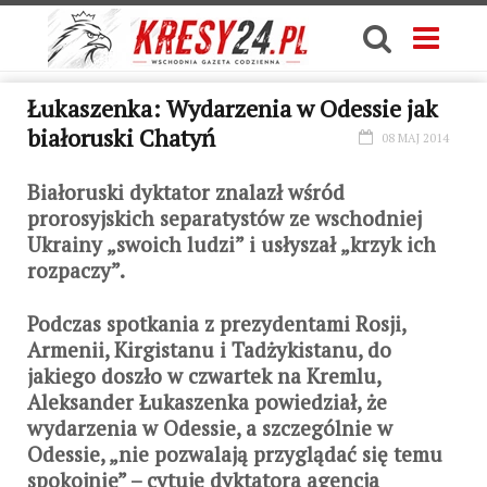
Łukaszenka: Wydarzenia w Odessie jak
białoruski Chatyń
08 MAJ 2014
Białoruski dyktator znalazł wśród
prorosyjskich separatystów ze wschodniej
Ukrainy „swoich ludzi” i usłyszał „krzyk ich
rozpaczy”.
Podczas spotkania z prezydentami Rosji,
Armenii, Kirgistanu i Tadżykistanu, do
jakiego doszło w czwartek na Kremlu,
Aleksander Łukaszenka powiedział, że
wydarzenia w Odessie, a szczególnie w
Odessie, „nie pozwalają przyglądać się temu
spokojnie” – cytuje dyktatora agencja