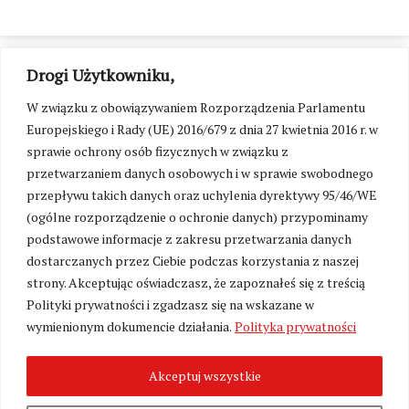
Drogi Użytkowniku,
W związku z obowiązywaniem Rozporządzenia Parlamentu
Europejskiego i Rady (UE) 2016/679 z dnia 27 kwietnia 2016 r. w
sprawie ochrony osób fizycznych w związku z
przetwarzaniem danych osobowych i w sprawie swobodnego
przepływu takich danych oraz uchylenia dyrektywy 95/46/WE
(ogólne rozporządzenie o ochronie danych) przypominamy
podstawowe informacje z zakresu przetwarzania danych
dostarczanych przez Ciebie podczas korzystania z naszej
strony. Akceptując oświadczasz, że zapoznałeś się z treścią
Polityki prywatności i zgadzasz się na wskazane w
Zmień ustawienia cookies
wymienionym dokumencie działania.
Polityka prywatności
Akceptuj wszystkie
©
Kresy24.pl
2026. Wszelkie Prawa Zastrzeżone.
O nas i Kontakt
|
Polityka prywatności