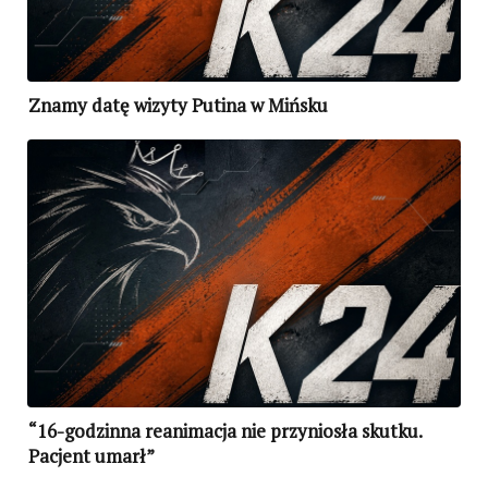
Znamy datę wizyty Putina w Mińsku
“16-godzinna reanimacja nie przyniosła skutku.
Pacjent umarł”