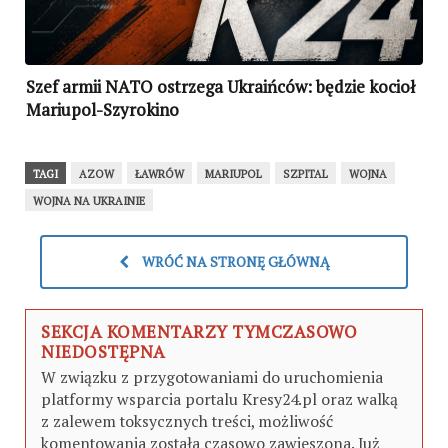
Szef armii NATO ostrzega Ukraińców: będzie kocioł
Mariupol-Szyrokino
TAGI
AZOW
ŁAWRÓW
MARIUPOL
SZPITAL
WOJNA
WOJNA NA UKRAINIE
WRÓĆ NA STRONĘ GŁÓWNĄ
SEKCJA KOMENTARZY TYMCZASOWO
NIEDOSTĘPNA
W związku z przygotowaniami do uruchomienia
platformy wsparcia portalu Kresy24.pl oraz walką
z zalewem toksycznych treści, możliwość
komentowania została czasowo zawieszona. Już