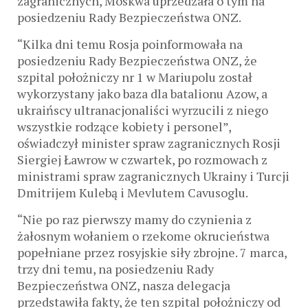
zagranicznych, Moskwa uprzedzała o tym na
posiedzeniu Rady Bezpieczeństwa ONZ.
“Kilka dni temu Rosja poinformowała na
posiedzeniu Rady Bezpieczeństwa ONZ, że
szpital położniczy nr 1 w Mariupolu został
wykorzystany jako baza dla batalionu Azow, a
ukraińscy ultranacjonaliści wyrzucili z niego
wszystkie rodzące kobiety i personel”,
oświadczył minister spraw zagranicznych Rosji
Siergiej Ławrow w czwartek, po rozmowach z
ministrami spraw zagranicznych Ukrainy i Turcji
Dmitrijem Kulebą i Mevlutem Cavusoglu.
“Nie po raz pierwszy mamy do czynienia z
żałosnym wołaniem o rzekome okrucieństwa
popełniane przez rosyjskie siły zbrojne. 7 marca,
trzy dni temu, na posiedzeniu Rady
Bezpieczeństwa ONZ, nasza delegacja
przedstawiła fakty, że ten szpital położniczy od