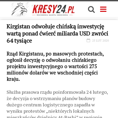
Kirgistan odwołuje chińską inwestycję
wartą ponad ćwierć miliarda USD zwróci
64 tysiące
25 LUT 2020
Rząd Kirgistanu, po masowych protestach,
ogłosił decyzję o odwołaniu chińskiego
projektu inwestycyjnego o wartości 275
milionów dolarów we wschodniej części
kraju.
Służba prasowa rządu poinformowała 24 lutego,
że decyzja o wstrzymaniu planów budowy
dużego centrum logistycznego zapadła w
wyniku protestów „niektórych lokalnych
mieszkańców dzielnicy At-Bashi” w regionie