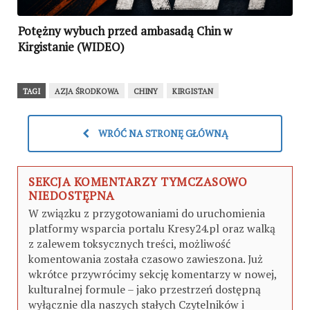
Potężny wybuch przed ambasadą Chin w
Kirgistanie (WIDEO)
TAGI
AZJA ŚRODKOWA
CHINY
KIRGISTAN
WRÓĆ NA STRONĘ GŁÓWNĄ
SEKCJA KOMENTARZY TYMCZASOWO
NIEDOSTĘPNA
W związku z przygotowaniami do uruchomienia
platformy wsparcia portalu Kresy24.pl oraz walką
z zalewem toksycznych treści, możliwość
komentowania została czasowo zawieszona. Już
wkrótce przywrócimy sekcję komentarzy w nowej,
kulturalnej formule – jako przestrzeń dostępną
wyłącznie dla naszych stałych Czytelników i