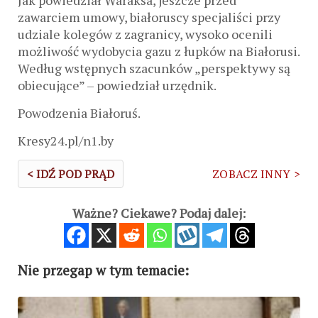
Jak powiedział Waraksa, jeszcze przed
zawarciem umowy, białoruscy specjaliści przy
udziale kolegów z zagranicy, wysoko ocenili
możliwość wydobycia gazu z łupków na Białorusi.
Według wstępnych szacunków „perspektywy są
obiecujące” – powiedział urzędnik.
Powodzenia Białoruś.
Kresy24.pl/n1.by
< IDŹ POD PRĄD
ZOBACZ INNY >
Ważne? Ciekawe? Podaj dalej:
Nie przegap w tym temacie: