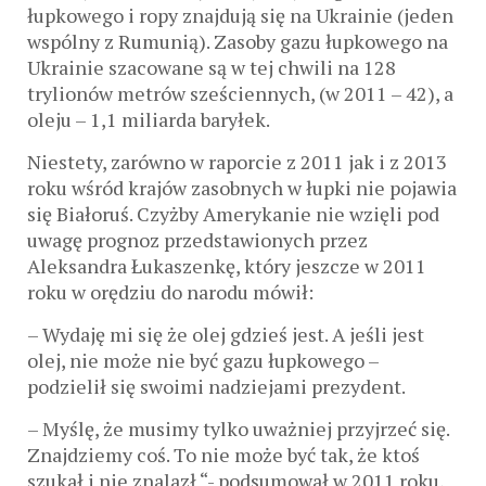
łupkowego i ropy znajdują się na Ukrainie (jeden
wspólny z Rumunią). Zasoby gazu łupkowego na
Ukrainie szacowane są w tej chwili na 128
trylionów metrów sześciennych, (w 2011 – 42), a
oleju – 1,1 miliarda baryłek.
Niestety, zarówno w raporcie z 2011 jak i z 2013
roku wśród krajów zasobnych w łupki nie pojawia
się Białoruś. Czyżby Amerykanie nie wzięli pod
uwagę prognoz przedstawionych przez
Aleksandra Łukaszenkę, który jeszcze w 2011
roku w orędziu do narodu mówił:
– Wydaję mi się że olej gdzieś jest. A jeśli jest
olej, nie może nie być gazu łupkowego –
podzielił się swoimi nadziejami prezydent.
– Myślę, że musimy tylko uważniej przyjrzeć się.
Znajdziemy coś. To nie może być tak, że ktoś
szukał i nie znalazł “- podsumował w 2011 roku,