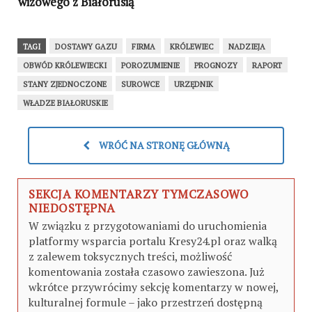
wizowego z Białorusią
TAGI
DOSTAWY GAZU
FIRMA
KRÓLEWIEC
NADZIEJA
OBWÓD KRÓLEWIECKI
POROZUMIENIE
PROGNOZY
RAPORT
STANY ZJEDNOCZONE
SUROWCE
URZĘDNIK
WŁADZE BIAŁORUSKIE
WRÓĆ NA STRONĘ GŁÓWNĄ
SEKCJA KOMENTARZY TYMCZASOWO
NIEDOSTĘPNA
W związku z przygotowaniami do uruchomienia
platformy wsparcia portalu Kresy24.pl oraz walką
z zalewem toksycznych treści, możliwość
komentowania została czasowo zawieszona. Już
wkrótce przywrócimy sekcję komentarzy w nowej,
kulturalnej formule – jako przestrzeń dostępną