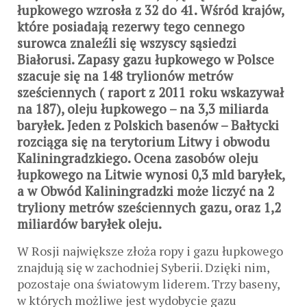
łupkowego wzrosła z 32 do 41. Wśród krajów,
które posiadają rezerwy tego cennego
surowca znaleźli się wszyscy sąsiedzi
Białorusi. Zapasy gazu łupkowego w Polsce
szacuje się na 148 trylionów metrów
sześciennych ( raport z 2011 roku wskazywał
na 187), oleju łupkowego – na 3,3 miliarda
baryłek. Jeden z Polskich basenów – Bałtycki
rozciąga się na terytorium Litwy i obwodu
Kaliningradzkiego. Ocena zasobów oleju
łupkowego na Litwie wynosi 0,3 mld baryłek,
a w Obwód Kaliningradzki może liczyć na 2
tryliony metrów sześciennych gazu, oraz 1,2
miliardów baryłek oleju.
W Rosji największe złoża ropy i gazu łupkowego
znajdują się w zachodniej Syberii. Dzięki nim,
pozostaje ona światowym liderem. Trzy baseny,
w których możliwe jest wydobycie gazu