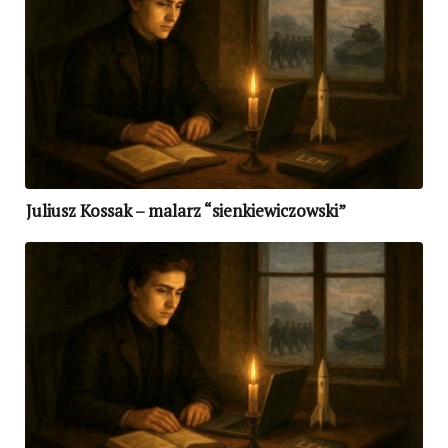
Juliusz Kossak – malarz “sienkiewiczowski”