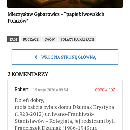
Mieczysław Gębarowicz – “papież lwowskich
Polaków”
TAGI
BUCZACZ
LWÓW
POLACY NA KRESACH
WRÓĆ NA STRONĘ GŁÓWNĄ
2 KOMENTARZY
Robert
19 maja 2026 o 09:54
ODPOWIEDZ
Dzień dobry,
moja babcia była z domu Dżumak Krystyna
(1928-2012) ur. Iwano-Frankiwsk-
Stanisławów – Kolegiata, jej rodzicami byli
Franciszek Dżumak (1986-1943)ur.