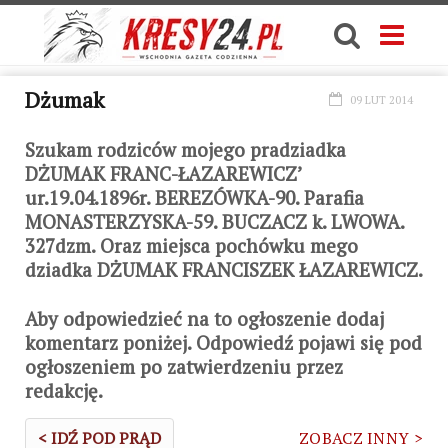
Dżumak
09 LUT 2014
Szukam rodziców mojego pradziadka
DŻUMAK FRANC-ŁAZAREWICZ’
ur.19.04.1896r. BEREZÓWKA-90. Parafia
MONASTERZYSKA-59. BUCZACZ k. LWOWA.
327dzm. Oraz miejsca pochówku mego
dziadka DŻUMAK FRANCISZEK ŁAZAREWICZ.
Aby odpowiedzieć na to ogłoszenie dodaj
komentarz poniżej. Odpowiedź pojawi się pod
ogłoszeniem po zatwierdzeniu przez
redakcję.
< IDŹ POD PRĄD
ZOBACZ INNY >