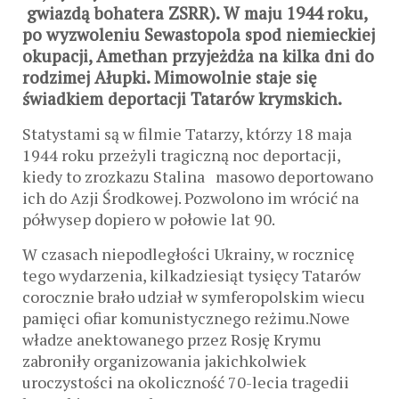
gwiazdą bohatera ZSRR). W maju 1944 roku,
po wyzwoleniu Sewastopola spod niemieckiej
okupacji, Amethan przyjeżdża na kilka dni do
rodzimej Ałupki. Mimowolnie staje się
świadkiem deportacji Tatarów krymskich.
Statystami są w filmie Tatarzy, którzy 18 maja
1944 roku przeżyli tragiczną noc deportacji,
kiedy to zrozkazu Stalina masowo deportowano
ich do Azji Środkowej. Pozwolono im wrócić na
półwysep dopiero w połowie lat 90.
W czasach niepodległości Ukrainy, w rocznicę
tego wydarzenia, kilkadziesiąt tysięcy Tatarów
corocznie brało udział w symferopolskim wiecu
pamięci ofiar komunistycznego reżimu.Nowe
władze anektowanego przez Rosję Krymu
zabroniły organizowania jakichkolwiek
uroczystości na okoliczność 70-lecia tragedii