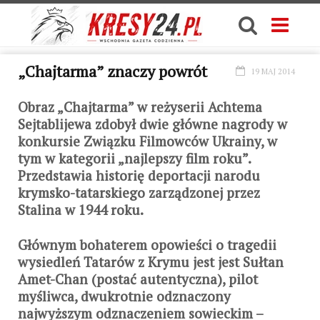
„Chajtarma” znaczy powrót
19 MAJ 2014
Obraz „Chajtarma” w reżyserii Achtema
Sejtablijewa zdobył dwie główne nagrody w
konkursie Związku Filmowców Ukrainy, w
tym w kategorii „najlepszy film roku”.
Przedstawia historię deportacji narodu
krymsko-tatarskiego zarządzonej przez
Stalina w 1944 roku.
Głównym bohaterem opowieści o tragedii
wysiedleń Tatarów z Krymu jest jest Sułtan
Amet-Chan (postać autentyczna), pilot
myśliwca, dwukrotnie odznaczony
najwyższym odznaczeniem sowieckim –