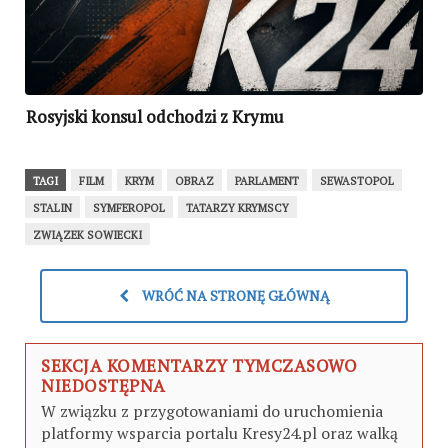
Rosyjski konsul odchodzi z Krymu
TAGI
FILM
KRYM
OBRAZ
PARLAMENT
SEWASTOPOL
STALIN
SYMFEROPOL
TATARZY KRYMSCY
ZWIĄZEK SOWIECKI
WRÓĆ NA STRONĘ GŁÓWNĄ
SEKCJA KOMENTARZY TYMCZASOWO
NIEDOSTĘPNA
W związku z przygotowaniami do uruchomienia
platformy wsparcia portalu Kresy24.pl oraz walką