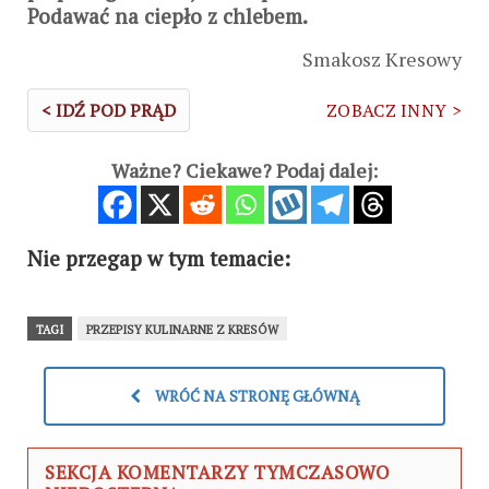
Podawać na ciepło z chlebem.
Smakosz Kresowy
< IDŹ POD PRĄD
ZOBACZ INNY >
Ważne? Ciekawe? Podaj dalej:
Nie przegap w tym temacie:
TAGI
PRZEPISY KULINARNE Z KRESÓW
WRÓĆ NA STRONĘ GŁÓWNĄ
SEKCJA KOMENTARZY TYMCZASOWO