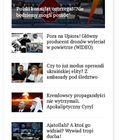
Polski konsulat ostrzega! "Nie
będziemy mogli pomóc"
Pora na Upiora! Główny
producent dronów wyleciał
w powietrze (WIDEO)
Czy to już modus operandi
ukraińskiej elity? Z
ambasady pod śledztwo
Kremlowscy propagandyści
nie wytrzymali.
Apokaliptyczny Cyryl
przesadził
Ajatollah? A ktoś go
widział? Wywiad tropi
ducha!