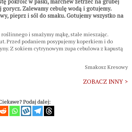
tę pokroić w paski, marchew zetrzeć na grubej
ej gorycz. Zalewamy cebulę wodą i gotujemy.
wy, pieprz i sól do smaku. Gotujemy wszystko na
 roślinnego i smażymy mąkę, stale mieszając.
ut. Przed podaniem posypujemy koperkiem i do
ryny. Z sokiem cytrynowym zupa cebulowa z kapustą
Smakosz Kresowy
ZOBACZ INNY >
iekawe? Podaj dalej: