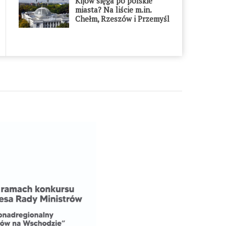
Kijów sięga po polskie
miasta? Na liście m.in.
Chełm, Rzeszów i Przemyśl