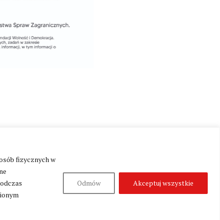
Produkcja:
Fundacja Wolność i Demokracja
 osób fizycznych w
ne
podczas
Odmów
Akceptuj wszystkie
nionym