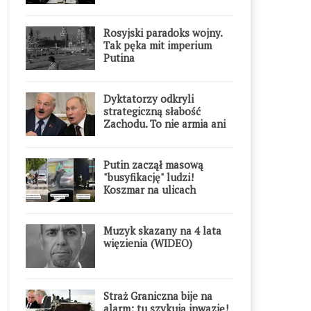
Rosyjski paradoks wojny.
Tak pęka mit imperium
Putina
Dyktatorzy odkryli
strategiczną słabość
Zachodu. To nie armia ani
gospodarka
Putin zaczął masową
"busyfikację" ludzi!
Koszmar na ulicach
Muzyk skazany na 4 lata
więzienia (WIDEO)
Straż Graniczna bije na
alarm: tu szykują inwazję!