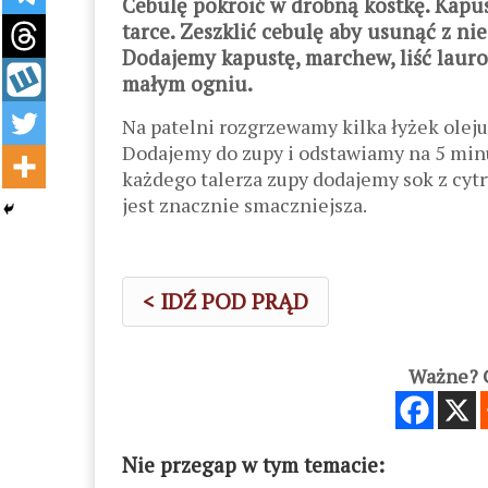
Cebulę pokroić w drobną kostkę. Kapus
tarce. Zeszklić cebulę aby usunąć z ni
Dodajemy kapustę, marchew, liść lauro
małym ogniu.
Na patelni rozgrzewamy kilka łyżek oleju
Dodajemy do zupy i odstawiamy na 5 min
każdego talerza zupy dodajemy sok z cyt
jest znacznie smaczniejsza.
< IDŹ POD PRĄD
Ważne? C
Nie przegap w tym temacie: