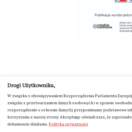
Drogi Użytkowniku,
©
Kresy24.pl
2026. Wszelkie Prawa Zastrzeżone.
O nas i Ko
W związku z obowiązywaniem Rozporządzenia Parlamentu Europejskie
związku z przetwarzaniem danych osobowych i w sprawie swobodne
rozporządzenie o ochronie danych) przypominamy podstawowe inf
korzystania z naszej strony. Akceptując oświadczasz, że zapoznałeś
dokumencie działania.
Polityka prywatności