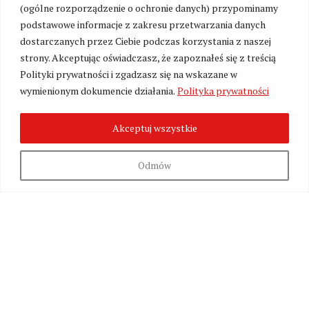
W związku z przygotowaniami do uruchomienia
(ogólne rozporządzenie o ochronie danych) przypominamy
platformy wsparcia portalu Kresy24.pl oraz walką
podstawowe informacje z zakresu przetwarzania danych
z zalewem toksycznych treści, możliwość
dostarczanych przez Ciebie podczas korzystania z naszej
komentowania została czasowo zawieszona. Już
strony. Akceptując oświadczasz, że zapoznałeś się z treścią
wkrótce przywrócimy sekcję komentarzy w nowej,
Polityki prywatności i zgadzasz się na wskazane w
kulturalnej formule – jako przestrzeń dostępną
wymienionym dokumencie działania.
Polityka prywatności
wyłącznie dla naszych stałych Czytelników i
Patronów wspierających utrzymanie redakcji.
Akceptuj wszystkie
Odmów