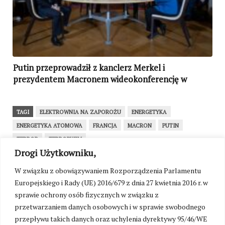
Putin przeprowadził z kanclerz Merkel i
prezydentem Macronem wideokonferencję w
sprawie Donbasu. Zabrakło Zełenskiego
TAGI
ELEKTROWNIA NA ZAPOROŻU
ENERGETYKA
ENERGETYKA ATOMOWA
FRANCJA
MACRON
PUTIN
TERROR
TERRORYZM
Drogi Użytkowniku,
WRÓĆ NA STRONĘ GŁÓWNĄ
W związku z obowiązywaniem Rozporządzenia Parlamentu
Europejskiego i Rady (UE) 2016/679 z dnia 27 kwietnia 2016 r. w
sprawie ochrony osób fizycznych w związku z
SEKCJA KOMENTARZY TYMCZASOWO
przetwarzaniem danych osobowych i w sprawie swobodnego
NIEDOSTĘPNA
przepływu takich danych oraz uchylenia dyrektywy 95/46/WE