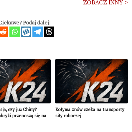
ZOBACZ INNY >
iekawe? Podaj dalej:
sja, czy już Chiny?
Kołyma znów czeka na transporty
abryki przenoszą się na
siły roboczej
hód Rosji – razem z
mi