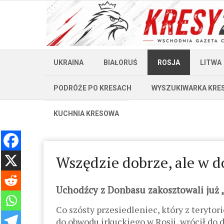
UKRAINA
BIAŁORUŚ
ROSJA
LITWA
PODRÓŻE PO KRESACH
WYSZUKIWARKA KRE
KUCHNIA KRESOWA
Wszędzie dobrze, ale w d
Uchodźcy z Donbasu zakosztowali już „
Co szósty przesiedleniec, który z terytor
do obwodu irkuckiego w Rosji, wrócił do