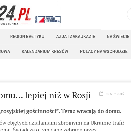
REGION BAŁTYKU
AZJA I ZAKAUKAZIE
NA ŚWIECIE
SOWA
KALENDARIUM KRESÓW
POLACY NA WSCHODZIE
omu… lepiej niż w Rosji
20 STY 2015
rosyjskiej gościnności”. Teraz wracają do domu.
iów objętych działaniami zbrojnymi na Ukrainie trafił
 domu. Świadczą o tym dane zebrane przez