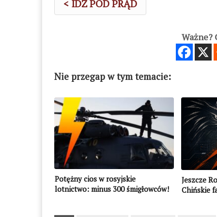
< IDŹ POD PRĄD
Ważne? C
Nie przegap w tym temacie:
Potężny cios w rosyjskie
Jeszcze Ro
lotnictwo: minus 300 śmigłowców!
Chińskie f
Daleki Wsc
Chińczyka