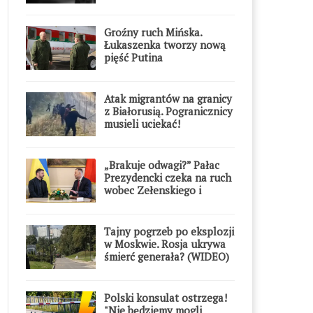
Groźny ruch Mińska.
Łukaszenka tworzy nową
pięść Putina
Atak migrantów na granicy
z Białorusią. Pogranicznicy
musieli uciekać!
„Brakuje odwagi?” Pałac
Prezydencki czeka na ruch
wobec Zełenskiego i
Orderu Orła Białego
Tajny pogrzeb po eksplozji
w Moskwie. Rosja ukrywa
śmierć generała? (WIDEO)
Polski konsulat ostrzega!
"Nie będziemy mogli