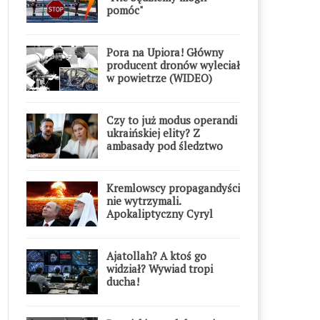
pomóc"
Pora na Upiora! Główny
producent dronów wyleciał
w powietrze (WIDEO)
Czy to już modus operandi
ukraińskiej elity? Z
ambasady pod śledztwo
Kremlowscy propagandyści
nie wytrzymali.
Apokaliptyczny Cyryl
przesadził
Ajatollah? A ktoś go
widział? Wywiad tropi
ducha!