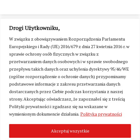
Drogi Użytkowniku,
W związku z obowiązywaniem Rozporządzenia Parlamentu
Europejskiego i Rady (UE) 2016/679 z dnia 27 kwietnia 2016 r. w
sprawie ochrony osób fizycznych w związku z
przetwarzaniem danych osobowych i w sprawie swobodnego
przepływu takich danych oraz uchylenia dyrektywy 95/46/WE
(ogólne rozporządzenie o ochronie danych) przypominamy
podstawowe informacje z zakresu przetwarzania danych
dostarczanych przez Ciebie podczas korzystania z naszej
strony. Akceptując oświadczasz, że zapoznałeś się z treścią
Polityki prywatności i zgadzasz się na wskazane w
Zmień ustawienia cookies
wymienionym dokumencie działania.
Polityka prywatności
Akceptuj wszystkie
©
Kresy24.pl
2026. Wszelkie Prawa Zastrzeżone.
O nas i Kontakt
|