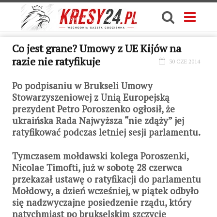
Co jest grane? Umowy z UE Kijów na
razie nie ratyfikuje
30 CZE 2014
Po podpisaniu w Brukseli Umowy
Stowarzyszeniowej z Unią Europejską
prezydent Petro Poroszenko ogłosił, że
ukraińska Rada Najwyższa “nie zdąży” jej
ratyfikować podczas letniej sesji parlamentu.
Tymczasem mołdawski kolega Poroszenki,
Nicolae Timofti, już w sobotę 28 czerwca
przekazał ustawę o ratyfikacji do parlamentu
Mołdowy, a dzień wcześniej, w piątek odbyło
się nadzwyczajne posiedzenie rządu, który
natychmiast po brukselskim szczycie