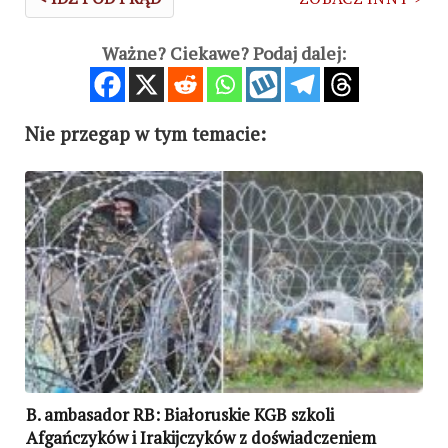
Ważne? Ciekawe? Podaj dalej:
Nie przegap w tym temacie:
B. ambasador RB: Białoruskie KGB szkoli
Afgańczyków i Irakijczyków z doświadczeniem