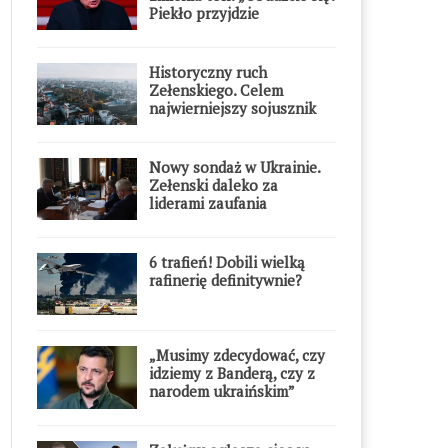
Piekło przyjdzie
błyskawicznie”
Historyczny ruch
Zełenskiego. Celem
najwierniejszy sojusznik
Putina w Europie
Nowy sondaż w Ukrainie.
Zełenski daleko za
liderami zaufania
6 trafień! Dobili wielką
rafinerię definitywnie?
„Musimy zdecydować, czy
idziemy z Banderą, czy z
narodem ukraińskim”