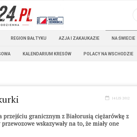
REGION BAŁTYKU
AZJA I ZAKAUKAZIE
NA ŚWIECIE
SOWA
KALENDARIUM KRESÓW
POLACY NA WSCHODZIE
kurki
14 LIS 2012
a przejściu granicznym z Białorusią ciężarówkę z
przewozowe wskazywały na to, że miały one