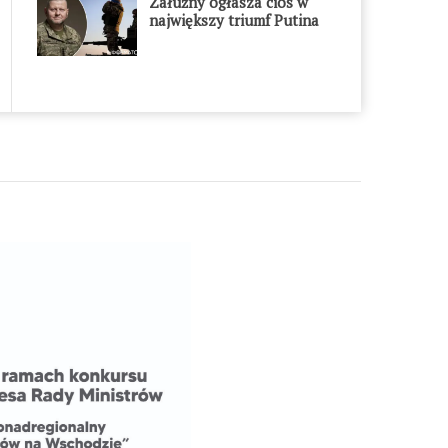
Załużny ogłasza cios w
największy triumf Putina