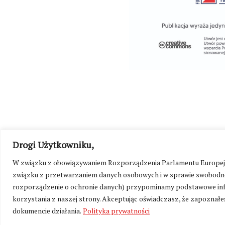
Drogi Użytkowniku,
©
Kresy24.pl
2026. Wszelkie Prawa Zastrzeżone.
O nas i Ko
W związku z obowiązywaniem Rozporządzenia Parlamentu Europejskie
związku z przetwarzaniem danych osobowych i w sprawie swobodne
rozporządzenie o ochronie danych) przypominamy podstawowe inf
korzystania z naszej strony. Akceptując oświadczasz, że zapoznałeś
dokumencie działania.
Polityka prywatności