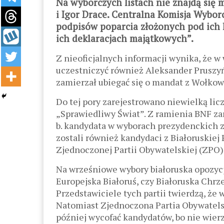
Na wyborczych listach nie znajdą się m
i Igor Drace. Centralna Komisja Wybor
podpisów poparcia złożonych pod ich 
ich deklaracjach majątkowych”.
Z nieoficjalnych informacji wynika, że w
uczestniczyć również Aleksander Pruszyń
zamierzał ubiegać się o mandat z Wołkow
Do tej pory zarejestrowano niewielką lic
„Sprawiedliwy Świat”. Z ramienia BNF zare
b. kandydata w wyborach prezydenckich z
zostali również kandydaci z Białoruskiej
Zjednoczonej Partii Obywatelskiej (ZPO)
Na wrześniowe wybory białoruska opozycja
Europejska Białoruś, czy Białoruska Chrz
Przedstawiciele tych partii twierdzą, że
Natomiast Zjednoczona Partia Obywatels
później wycofać kandydatów, bo nie wier