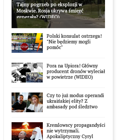
Tajny pogrzeb po eksplozji w
Moskwie. Rosja ukrywa śmierć
generała? (WIDEO)
Polski konsulat ostrzega!
"Nie będziemy mogli
pomóc"
Pora na Upiora! Główny
producent dronów wyleciał
w powietrze (WIDEO)
Czy to już modus operandi
ukraińskiej elity? Z
ambasady pod śledztwo
Kremlowscy propagandyści
nie wytrzymali.
Apokaliptyczny Cyryl