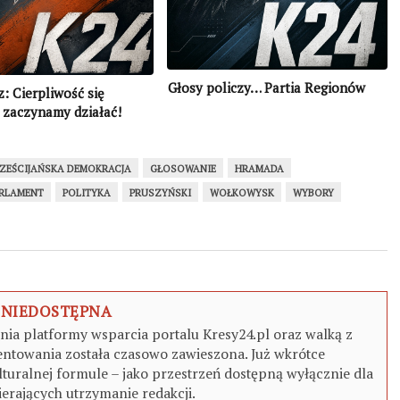
Głosy policzy… Partia Regionów
z: Cierpliwość się
 zaczynamy działać!
ZEŚCIJAŃSKA DEMOKRACJA
GŁOSOWANIE
HRAMADA
RLAMENT
POLITYKA
PRUSZYŃSKI
WOŁKOWYSK
WYBORY
 NIEDOSTĘPNA
a platformy wsparcia portalu Kresy24.pl oraz walką z
ntowania została czasowo zawieszona. Już wkrótce
turalnej formule – jako przestrzeń dostępną wyłącznie dla
erających utrzymanie redakcji.