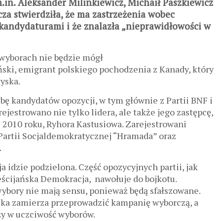
.in. Aleksander Milinkiewicz, Michaił Paszkiewicz
cza stwierdziła, że ma zastrzeżenia wobec
kandydaturami i że znalazła „nieprawidłowości w
 wyborach nie będzie mógł
ski, emigrant polskiego pochodzenia z Kanady, który
yska.
zbę kandydatów opozycji, w tym głównie z Partii BNF i
jestrowano nie tylko lidera, ale także jego zastępcę,
 2010 roku, Ryhora Kastusiowa. Zarejestrowani
 Partii Socjaldemokratycznej “Hramada” oraz
.
 idzie podzielona. Część opozycyjnych partii, jak
eścijańska Demokracja, nawołuje do bojkotu.
 wybory nie mają sensu, ponieważ będą sfałszowane.
ka zamierza przeprowadzić kampanię wyborczą, a
zy w uczciwość wyborów.