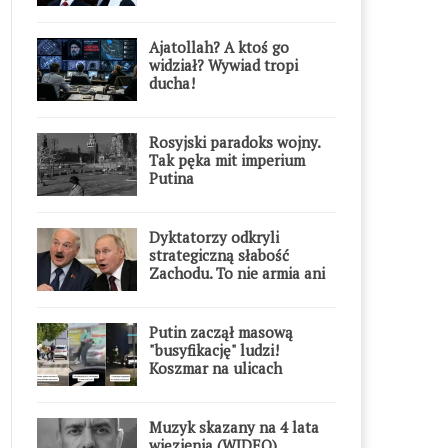
przesadził
Ajatollah? A ktoś go
widział? Wywiad tropi
ducha!
Rosyjski paradoks wojny.
Tak pęka mit imperium
Putina
Dyktatorzy odkryli
strategiczną słabość
Zachodu. To nie armia ani
gospodarka
Putin zaczął masową
"busyfikację" ludzi!
Koszmar na ulicach
Muzyk skazany na 4 lata
więzienia (WIDEO)