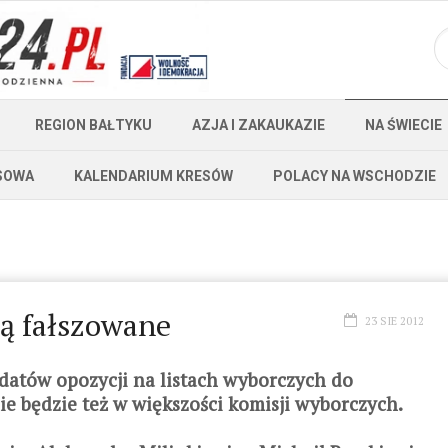
REGION BAŁTYKU
AZJA I ZAKAUKAZIE
NA ŚWIECIE
SOWA
KALENDARIUM KRESÓW
POLACY NA WSCHODZIE
dą fałszowane
23 SIE 2012
datów opozycji na listach wyborczych do
ie będzie też w większości komisji wyborczych.