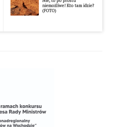
Nie, to po prostu
niemożliwe! Kto tam idzie?
(FOTO)