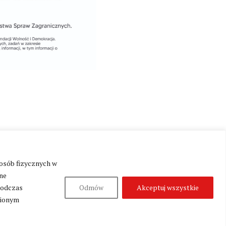
Produkcja:
Fundacja Wolność i Demokracja
 osób fizycznych w
ne
podczas
Odmów
Akceptuj wszystkie
nionym