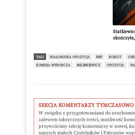
Statkiewic
skończyła,
TAGI
BIAŁORUSKA OPOZYCJA
BNF
BOJKOT
CHR
KOMISJA WYBORCZA
MILINKIEWICZ
OPOZYCJA
PA
SEKCJA KOMENTARZY TYMCZASOWO
W związku z przygotowaniami do uruchomieni
zalewem toksycznych treści, możliwość kome
przywrócimy sekcję komentarzy w nowej, kul
naszych stałych Czytelników i Patronów wspi