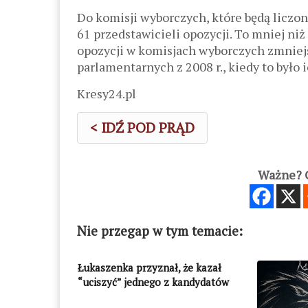
Do komisji wyborczych, które będą liczon
61 przedstawicieli opozycji. To mniej niż 
opozycji w komisjach wyborczych zmniej
parlamentarnych z 2008 r., kiedy to było i
Kresy24.pl
< IDŹ POD PRĄD
Ważne? C
Nie przegap w tym temacie:
Łukaszenka przyznał, że kazał
“uciszyć” jednego z kandydatów
opozycji na prezydenta