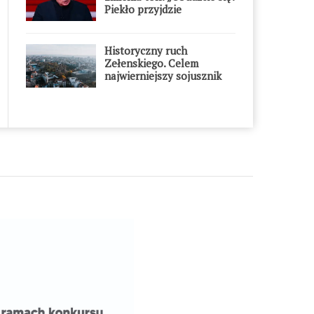
Piekło przyjdzie
błyskawicznie”
Historyczny ruch
Zełenskiego. Celem
najwierniejszy sojusznik
Putina w Europie