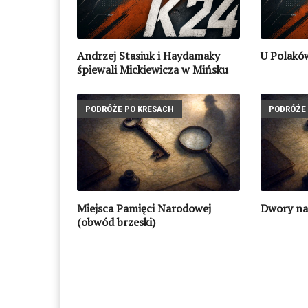
Andrzej Stasiuk i Haydamaky
U Polakó
śpiewali Mickiewicza w Mińsku
PODRÓŻE PO KRESACH
PODRÓŻE 
Miejsca Pamięci Narodowej
Dwory na
(obwód brzeski)