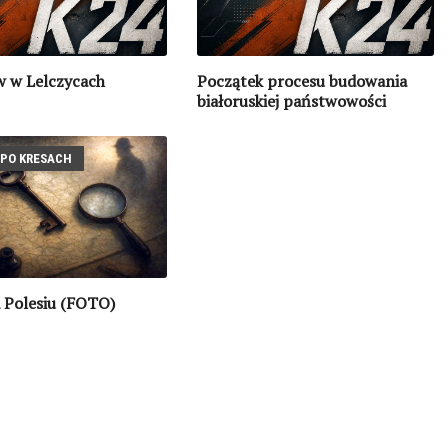
w w Lelczycach
Początek procesu budowania
białoruskiej państwowości
PO KRESACH
 Polesiu (FOTO)