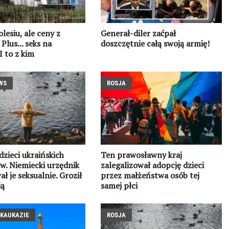
lesiu, ale ceny z
Generał-diler zaćpał
Plus... seks na
doszczętnie całą swoją armię!
I to z kim
WS
ROSJA
zieci ukraińskich
Ten prawosławny kraj
w. Niemiecki urzędnik
zalegalizował adopcję dzieci
ł je seksualnie. Groził
przez małżeństwa osób tej
ją
samej płci
AKAUKAZIE
ROSJA