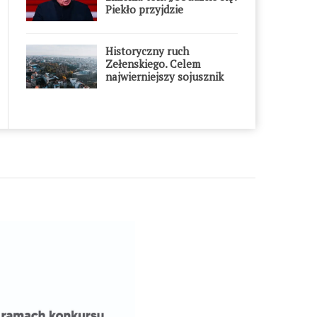
Piekło przyjdzie
błyskawicznie”
Historyczny ruch
Zełenskiego. Celem
najwierniejszy sojusznik
Putina w Europie