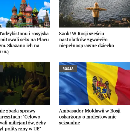
Tadżykistanu i rosyjska
Szok! W Rosji sześciu
mitowali seks na Placu
nastolatków zgwałciło
m. Skazano ich na
niepełnosprawne dziecko
arną
ROSJA
nie zbada sprawy
Ambasador Mołdawii w Rosji
aresztach: "Celowo
oskarżony o molestowanie
li milicjantów, żeby
seksualne
yl polityczny w UE"