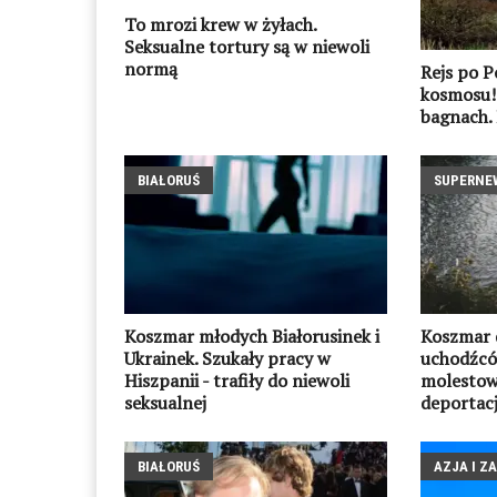
To mrozi krew w żyłach.
Seksualne tortury są w niewoli
normą
Rejs po Po
kosmosu! 
bagnach. 
BIAŁORUŚ
SUPERNE
Koszmar młodych Białorusinek i
Koszmar d
Ukrainek. Szukały pracy w
uchodźcó
Hiszpanii - trafiły do niewoli
molestowa
seksualnej
deportac
BIAŁORUŚ
AZJA I Z