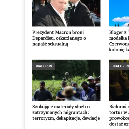
Prezydent Macron broni
Bloger z 
Depardieu, oskarżanego o
modelka i
napaść seksualną
Czerwony
kolonię k
BIAŁORUŚ
BIAŁORUŚ
Szokujące materiały służb o
Białoruś 
zatrzymanych migrantach:
tortur w 
terroryzm, dekapitacje, dewiacje
prowokowa
dostać az