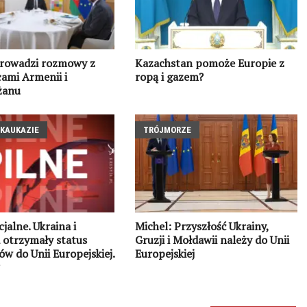
prowadzi rozmowy z
Kazachstan pomoże Europie z
ami Armenii i
ropą i gazem?
żanu
AKAUKAZIE
TRÓJMORZE
cjalne. Ukraina i
Michel: Przyszłość Ukrainy,
 otrzymały status
Gruzji i Mołdawii należy do Unii
w do Unii Europejskiej.
Europejskiej