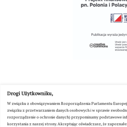
Drogi Użytkowniku,
W związku z obowiązywaniem Rozporządzenia Parlamentu Europejskie
©
Kresy24.pl
2026. Wszelkie Prawa Zastrzeżone.
O nas i Ko
związku z przetwarzaniem danych osobowych i w sprawie swobodne
rozporządzenie o ochronie danych) przypominamy podstawowe inf
korzystania z naszej strony. Akceptując oświadczasz, że zapoznałeś