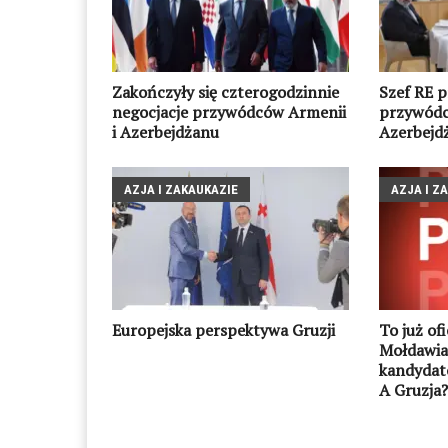
Zakończyły się czterogodzinnie
Szef RE 
negocjacje przywódców Armenii
przywódc
i Azerbejdżanu
Azerbejd
AZJA I ZAKAUKAZIE
AZJA I Z
Europejska perspektywa Gruzji
To już ofi
Mołdawia
kandydató
A Gruzja?