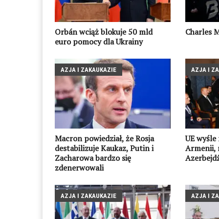
Orbán wciąż blokuje 50 mld
Charles M
euro pomocy dla Ukrainy
AZJA I ZAKAUKAZIE
AZJA I Z
Macron powiedział, że Rosja
UE wyśle 
destabilizuje Kaukaz, Putin i
Armenii, 
Zacharowa bardzo się
Azerbejd
zdenerwowali
AZJA I ZAKAUKAZIE
AZJA I Z