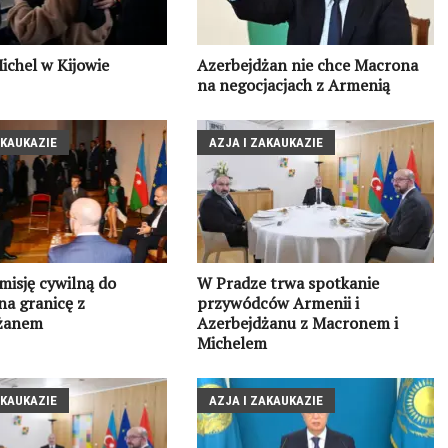
ichel w Kijowie
Azerbejdżan nie chce Macrona
na negocjacjach z Armenią
AKAUKAZIE
AZJA I ZAKAUKAZIE
misję cywilną do
W Pradze trwa spotkanie
na granicę z
przywódców Armenii i
żanem
Azerbejdżanu z Macronem i
Michelem
AKAUKAZIE
AZJA I ZAKAUKAZIE