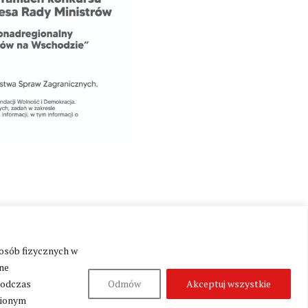
 osób fizycznych w
Produkcja:
Fundacja Wolność i Demokracja
ne
podczas
Odmów
Akceptuj wszystkie
nionym