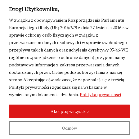
Drogi Użytkowniku,
W związku z obowiązywaniem Rozporządzenia Parlamentu
Europejskiego i Rady (UE) 2016/679 z dnia 27 kwietnia 2016 r. w
sprawie ochrony osób fizycznych w związku z
przetwarzaniem danych osobowych i w sprawie swobodnego
przepływu takich danych oraz uchylenia dyrektywy 95/46/WE
(ogólne rozporządzenie o ochronie danych) przypominamy
podstawowe informacje z zakresu przetwarzania danych
dostarczanych przez Ciebie podczas korzystania z naszej
strony. Akceptując oświadczasz, że zapoznałeś się z treścią
Polityki prywatności i zgadzasz się na wskazane w
Zmień ustawienia cookies
wymienionym dokumencie działania.
Polityka prywatności
Akceptuj wszystkie
©
Kresy24.pl
2026. Wszelkie Prawa Zastrzeżone.
O nas i Kontakt
|
Polityka prywatności
Produkcja:
Fundacja Wolność i Demokracja
Odmów