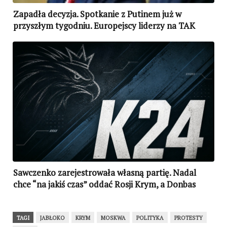
Zapadła decyzja. Spotkanie z Putinem już w
przyszłym tygodniu. Europejscy liderzy na TAK
Sawczenko zarejestrowała własną partię. Nadal
chce “na jakiś czas” oddać Rosji Krym, a Donbas
“chłopcom z DNR i ŁNR”? (WIDEO)
TAGI
JABŁOKO
KRYM
MOSKWA
POLITYKA
PROTESTY