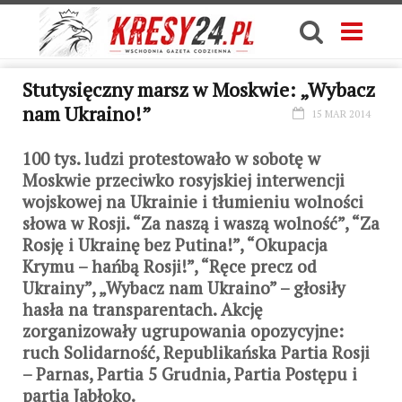
Stutysięczny marsz w Moskwie: „Wybacz
nam Ukraino!”
15 MAR 2014
100 tys. ludzi protestowało w sobotę w
Moskwie przeciwko rosyjskiej interwencji
wojskowej na Ukrainie i tłumieniu wolności
słowa w Rosji. “Za naszą i waszą wolność”, “Za
Rosję i Ukrainę bez Putina!”, “Okupacja
Krymu – hańbą Rosji!”, “Ręce precz od
Ukrainy”, „Wybacz nam Ukraino” – głosiły
hasła na transparentach. Akcję
zorganizowały ugrupowania opozycyjne:
ruch Solidarność, Republikańska Partia Rosji
– Parnas, Partia 5 Grudnia, Partia Postępu i
partia Jabłoko.