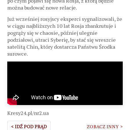
po czym pojawi się nowa Rosja, z którą będzie
można budować nowe relacje.
Już wcześniej rosyjscy eksperci sygnalizowali, że
w ciągu najbliższych 10 lat Rosja zbankrutuje i
pogrąży się w chaosie, później ulegnie
podziałowi, utraci Syberię, by stać się wreszcie
satelitą Chin, który dostarcza Państwu Środka
surowce.
Kresy24.pl/nr2.ua
< IDŹ POD PRĄD
ZOBACZ INNY >