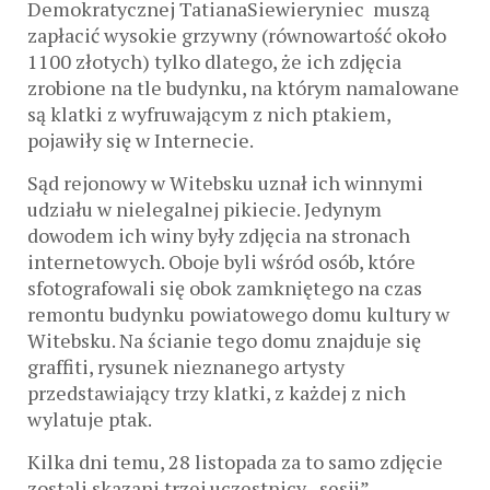
Demokratycznej TatianaSiewieryniec muszą
zapłacić wysokie grzywny (równowartość około
1100 złotych) tylko dlatego, że ich zdjęcia
zrobione na tle budynku, na którym namalowane
są klatki z wyfruwającym z nich ptakiem,
pojawiły się w Internecie.
Sąd rejonowy w Witebsku uznał ich winnymi
udziału w nielegalnej pikiecie. Jedynym
dowodem ich winy były zdjęcia na stronach
internetowych. Oboje byli wśród osób, które
sfotografowali się obok zamkniętego na czas
remontu budynku powiatowego domu kultury w
Witebsku. Na ścianie tego domu znajduje się
graffiti, rysunek nieznanego artysty
przedstawiający trzy klatki, z każdej z nich
wylatuje ptak.
Kilka dni temu, 28 listopada za to samo zdjęcie
zostali skazani trzej uczestnicy „sesji”