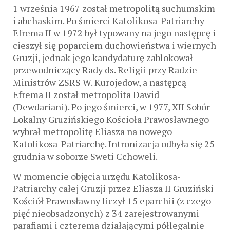
1 września 1967 został metropolitą suchumskim
i abchaskim. Po śmierci Katolikosa-Patriarchy
Efrema II w 1972 był typowany na jego następcę i
cieszył się poparciem duchowieństwa i wiernych
Gruzji, jednak jego kandydaturę zablokował
przewodniczący Rady ds. Religii przy Radzie
Ministrów ZSRS W. Kurojedow, a następcą
Efrema II został metropolita Dawid
(Dewdariani). Po jego śmierci, w 1977, XII Sobór
Lokalny Gruzińskiego Kościoła Prawosławnego
wybrał metropolitę Eliasza na nowego
Katolikosa-Patriarchę. Intronizacja odbyła się 25
grudnia w soborze Sweti Cchoweli.
W momencie objęcia urzędu Katolikosa-
Patriarchy całej Gruzji przez Eliasza II Gruziński
Kościół Prawosławny liczył 15 eparchii (z czego
pięć nieobsadzonych) z 34 zarejestrowanymi
parafiami i czterema działającymi półlegalnie