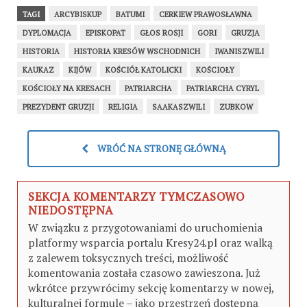
TAGI
ARCYBISKUP
BATUMI
CERKIEW PRAWOSŁAWNA
DYPLOMACJA
EPISKOPAT
GŁOS ROSJI
GORI
GRUZJA
HISTORIA
HISTORIA KRESÓW WSCHODNICH
IWANISZWILI
KAUKAZ
KIJÓW
KOŚCIÓŁ KATOLICKI
KOŚCIOŁY
KOŚCIOŁY NA KRESACH
PATRIARCHA
PATRIARCHA CYRYL
PREZYDENT GRUZJI
RELIGIA
SAAKASZWILI
ZUBKOW
WRÓĆ NA STRONĘ GŁÓWNĄ
SEKCJA KOMENTARZY TYMCZASOWO
NIEDOSTĘPNA
W związku z przygotowaniami do uruchomienia
platformy wsparcia portalu Kresy24.pl oraz walką
z zalewem toksycznych treści, możliwość
komentowania została czasowo zawieszona. Już
wkrótce przywrócimy sekcję komentarzy w nowej,
kulturalnej formule – jako przestrzeń dostępną