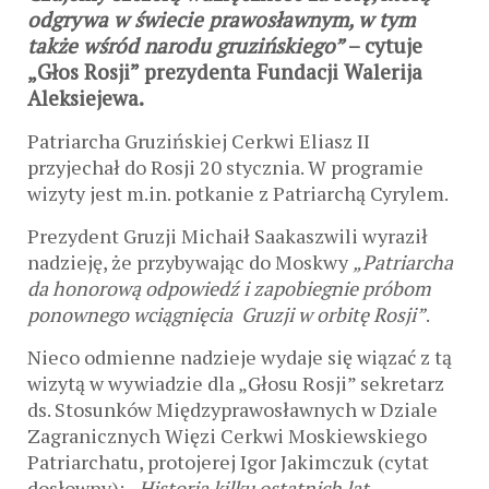
odgrywa w świecie prawosławnym, w tym
także wśród narodu gruzińskiego”
– cytuje
„Głos Rosji” prezydenta Fundacji Walerija
Aleksiejewa.
Patriarcha Gruzińskiej Cerkwi Eliasz II
przyjechał do Rosji 20 stycznia. W programie
wizyty jest m.in. potkanie z Patriarchą Cyrylem.
Prezydent Gruzji Michaił Saakaszwili wyraził
nadzieję, że przybywając do Moskwy
„Patriarcha
da honorową odpowiedź i zapobiegnie próbom
ponownego wciągnięcia Gruzji w orbitę Rosji”
.
Nieco odmienne nadzieje wydaje się wiązać z tą
wizytą w wywiadzie dla „Głosu Rosji” sekretarz
ds. Stosunków Międzyprawosławnych w Dziale
Zagranicznych Więzi Cerkwi Moskiewskiego
Patriarchatu, protojerej Igor Jakimczuk (cytat
dosłowny):
„
Historia kilku ostatnich lat