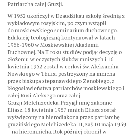
Patriarcha całej Gruzji.
W 1952 ukończył w Dzaudżikau szkołę średnią z
wykładowym rosyjskim, po czym wstąpił
do moskiewskiego seminarium duchownego.
Edukację teologiczną kontynuował w latach
1956-1960 w Moskiewskiej Akademii
Duchownej. Na II roku studiów podjął decyzję o
złożeniu wieczystych ślubów mniszych i 16
kwietnia 1952 został w cerkwi św. Aleksandra
Newskiego w Tbilisi postrzyżony na mnicha
przez biskupa stepanawskiego Zenobiego, z
błogosławieństwa patriarchów moskiewskiego i
całej Rusi Aleksego oraz całej
Gruzji Melchizedeka. Przyjął imię zakonne
Eliasz. 18 kwietnia 1957 mnich Eliasz został
wyświęcony na hierodiakona przez patriarchę
gruzińskiego Melchizedeka III, zaś 10 maja 1959
– na hieromnicha. Rok później obronił w