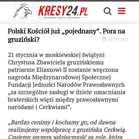
Polski Kościół już „pojednany”. Pora na
gruziński?
21 STY 2013
21 stycznia w moskiewskiej świątyni
Chrystusa Zbawiciela gruzińskiemu
patriarsze Eliaszowi II zostanie wręczona
nagroda Międzynarodowej Społecznej
Fundacji Jedności Narodów Prawosławnych
„za szczególne zasługi w dziele umacniania
braterskich więzi między prawosławnymi
narodami i Cerkwiami”.
„Bardzo cenimy i kochamy go, od dawna
realizujemy współpracę z gruzińska Cerkwią.
Czujemy szczerą wdzięczność za rolę, którą