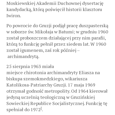
Moskiewskiej Akademii Duchownej dysertację
kandydacką, którą poświęcił historii klasztoru
Iwiron.
Po powrocie do Gruzji podjął pracę duszpasterską
w soborze św. Mikołaja w Batumi; w grudniu 1960
został proboszczem działającej przy nim parafii,
którą to funkcję pełnił przez siedem lat. W 1960
został igumenem, zaś rok później –
archimandrytą.
25 sierpnia 1963 miała
miejsce chirotonia archimandryty Eliasza na
biskupa szemokmedzkiego, wikariusza
Katolikosa-Patriarchy Gruzji. 17 maja 1969
otrzymał godność metropolity. Od 1964 kierował
jedyną uczelnią teologiczną w Gruzińskiej
Sowieckiej Republice Socjalistycznej. Funkcję tę
[
spełniał do 1972
.