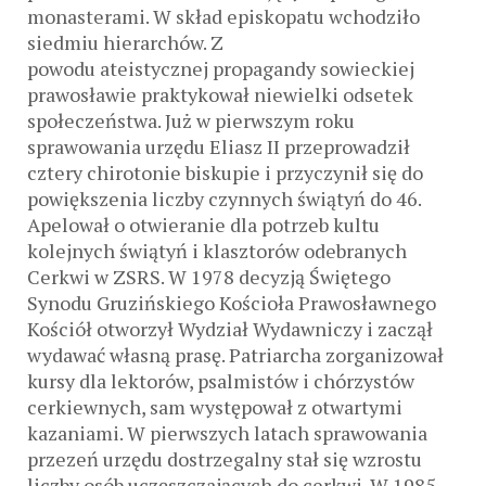
monasterami. W skład episkopatu wchodziło
siedmiu hierarchów. Z
powodu ateistycznej propagandy sowieckiej
prawosławie praktykował niewielki odsetek
społeczeństwa. Już w pierwszym roku
sprawowania urzędu Eliasz II przeprowadził
cztery chirotonie biskupie i przyczynił się do
powiększenia liczby czynnych świątyń do 46.
Apelował o otwieranie dla potrzeb kultu
kolejnych świątyń i klasztorów odebranych
Cerkwi w ZSRS. W 1978 decyzją Świętego
Synodu Gruzińskiego Kościoła Prawosławnego
Kościół otworzył Wydział Wydawniczy i zaczął
wydawać własną prasę. Patriarcha zorganizował
kursy dla lektorów, psalmistów i chórzystów
cerkiewnych, sam występował z otwartymi
kazaniami. W pierwszych latach sprawowania
przezeń urzędu dostrzegalny stał się wzrostu
liczby osób uczęszczających do cerkwi. W 1985