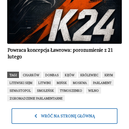
Powraca koncepcja Ławrowa: porozumienie z 21
lutego
TAGI
CHARKÓW
DONBAS
KIJÓW
KRÓLEWIEC
KRYM
LITEWSKI SEJM
LITWINI
MIŃSK
MOSKWA
PARLAMENT
SEWASTOPOL
SMOLEŃSK
TYMOSZENKO
WILNO
ZGROMADZENIE PARLAMENTARNE
WRÓĆ NA STRONĘ GŁÓWNĄ