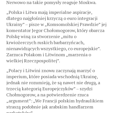
Nerwowo na takie pomysły reaguje Moskwa.
„Polska i Litwa mają imperialne aspiracje,
dlatego najgłośniej krzyczą o euro integracji
Ukrainy” – pisze w „Komsomolskiej Prawdzie” jej
komentator Jegor Chołomogorow, który obarcza
Polskę winą za stworzenie „mitu o
krwiożerczych ruskich barbarzyńcach,
nienawidzących wszystkiego, co europejskie”.
Zarzuca Polakom i Litwinom „marzenia o
wielkiej Rzeczpospolitej”.
„Polacy i Litwini znowu zaczynają marzyć o
imperium, które posiada wschodnią Ukrainę,
jednak nie rozumieją, że są nawet nie drugą, a
trzecią kategorią Europejczyków” – szydzi
Chołmogorow, a na potwierdzenie rzuca
„argument”: „We Francji polskim hydraulikiem
straszą podobnie jak arabskim handlarzem
narkotyków”.