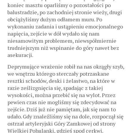
koniec masztu oparliśmy o pozostałości po
balustradzie, po zachodniej stronie wieży, drugi
obciążyliśmy dużym odłamem muru. Po
wykonaniu zadania i ustąpieniu emocjonalnego
napięcia, zejście w dół wydało się nam
niesamowitym problemem, niewspółmiernie
trudniejszym niż wspinanie do góry nawet bez
asekuracji.
Deprymujące wrażenie robił na nas okrągły szyb,
we wnętrzu którego sterczały potrzaskane
resztki schodów, deski i żelastwo, na które w
razie ześlizgnięcia się, spadając z takiej
wysokości, można przebić się na wylot. Przez
pewien czas nie mogliśmy się zdecydować na
zejście. Dziś już nie pamiętam, jak się nam to
udało. Gdy znaleźliśmy się na dole, rozpoczął się
ostrzał artyleryjski Góry Zamkowej od strony
Wielkiej Pohulanki, gdzieś spod cerkwi.