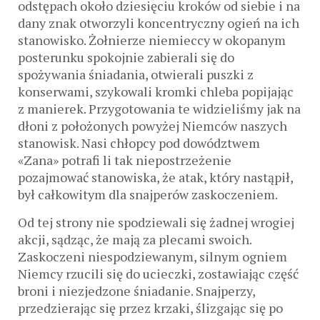
odstępach około dziesięciu kroków od siebie i na
dany znak otworzyli koncentryczny ogień na ich
stanowisko. Żołnierze niemieccy w okopanym
posterunku spokojnie zabierali się do
spożywania śniadania, otwierali puszki z
konserwami, szykowali kromki chleba popijając
z manierek. Przygotowania te widzieliśmy jak na
dłoni z położonych powyżej Niemców naszych
stanowisk. Nasi chłopcy pod dowództwem
«Zana» potrafi li tak niepostrzeżenie
pozajmować stanowiska, że atak, który nastąpił,
był całkowitym dla snajperów zaskoczeniem.
Od tej strony nie spodziewali się żadnej wrogiej
akcji, sądząc, że mają za plecami swoich.
Zaskoczeni niespodziewanym, silnym ogniem
Niemcy rzucili się do ucieczki, zostawiając część
broni i niezjedzone śniadanie. Snajperzy,
przedzierając się przez krzaki, ślizgając się po