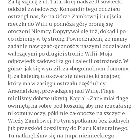
Za tą szpicą z ul. Tatarskiej nadszedł sowiecki
oddział zwiadowczy. Komandir tego oddziału
ostrzegł nas, że na Górze Zamkowej i u ujścia
rzeczki do Wilii u podnóża góry bronią się
otoczeni Niemcy. Dopytywał się też, dokąd i po
co idziemy w tę stronę. Powiedziałem, że mamy
zadanie nawiązać łączność z naszymi oddziałami
walczącymi po drugiej stronie Wilii. Moja
odpowiedź zadowoliła go i zalecił ostrożność. W
górze, jak się wyraził, za «bogomolnym domom»,
tj. za katedrą ulokował się niemiecki snajper,
który ma w zasięgu ostrzału część ulicy
Arsenalskiej, prowadzącej nad Wilię. Flagę
mieliśmy dobrze ukrytą. Kapral «Zan» miał flagę
owiniętą na sobie pod koszulą, aby nie rzucała się
nikomu w oczy, póki nie załopocze na szczycie
Wieży Zamkowej. Po tym spotkaniu bez żadnych
już przeszkód doszliśmy do Placu Katedralnego.
Tu natknęliśmy się na trupa niemieckiego