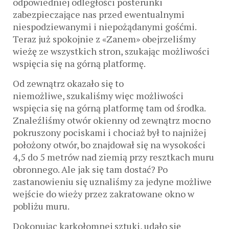
odpowiedniej odległości posterunki
zabezpieczające nas przed ewentualnymi
niespodziewanymi i niepożądanymi gośćmi.
Teraz już spokojnie z «Zanem» obejrzeliśmy
wieżę ze wszystkich stron, szukając możliwości
wspięcia się na górną platformę.
Od zewnątrz okazało się to
niemożliwe, szukaliśmy więc możliwości
wspięcia się na górną platformę tam od środka.
Znaleźliśmy otwór okienny od zewnątrz mocno
pokruszony pociskami i chociaż był to najniżej
położony otwór, bo znajdował się na wysokości
4,5 do 5 metrów nad ziemią przy resztkach muru
obronnego. Ale jak się tam dostać? Po
zastanowieniu się uznaliśmy za jedyne możliwe
wejście do wieży przez zakratowane okno w
pobliżu muru.
Dokonując karkołomnej sztuki, udało się