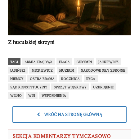
Z huculskiej skrzyni
TAGI
ARMIA KRAJOWA
FLAGA
GEDYMIN
JACKIEWICZ
JASIŃSKI
MICKIEWICZ
MUZEUM
NARODOWE SIŁY ZBROJNE
NIEMCY
OSTRA BRAMA
ROCZNICA
RYGA
SĄD KONSTYTUCYJNY
SPRZĘT WOJSKOWY
UZBROJENIE
WILNO
WIN
WSPOMNIENIA
WRÓĆ NA STRONĘ GŁÓWNĄ
SEKCJA KOMENTARZY TYMCZASOWO