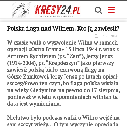
Polska flaga nad Wilnem. Kto ją zawiesił?
07 LIP 2014
W czasie walk o wyzwolenie Wilna w ramach
operacji «Ostra Brama» 13 lipca 1944 r. wraz z
Arturem Rychterem (ps. “Zan”), Jerzy Jensz
(1914-2004), ps. “Krepdeszyn” jako pierwszy
zawiesił polską biało-czerwoną flagę na
Górze Zamkowej. Jerzy Jensz po latach opisał
szczegółowo ten czyn, bo flaga polska wisiała
na wieży Giedymina na pewno do 17 sierpnia,
ponieważ w wielu wspomnieniach wilnian ta
data jest wymieniana.
Niełatwo było podczas walki o Wilno wejść na
sam szczyt wieży… O tym wyczynie opowiada