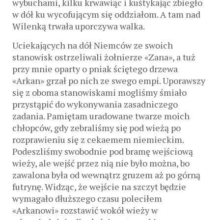
wybuchami, kilku krwawiąc i kuśtykając zbiegło
w dół ku wycofującym się oddziałom. A tam nad
Wilenką trwała uporczywa walka.
Uciekających na dół Niemców ze swoich
stanowisk ostrzeliwali żołnierze «Zana», a tuż
przy mnie oparty o pniak ściętego drzewa
«Arkan» grzał po nich ze swego empi. Uporawszy
się z oboma stanowiskami mogliśmy śmiało
przystąpić do wykonywania zasadniczego
zadania. Pamiętam uradowane twarze moich
chłopców, gdy zebraliśmy się pod wieżą po
rozprawieniu się z cekaemem niemieckim.
Podeszliśmy swobodnie pod bramę wejściową
wieży, ale wejść przez nią nie było można, bo
zawalona była od wewnątrz gruzem aż po górną
futrynę. Widząc, że wejście na szczyt będzie
wymagało dłuższego czasu poleciłem
«Arkanowi» rozstawić wokół wieży w