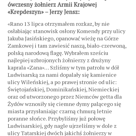
ówczesny żołnierz Armii Krajowej
«Krepdeszyn» – Jerzy Jensz:
«Rano 13 lipca otrzymałem rozkaz, by nie
osłabiając stanowisk osłony Komendy przy ulicy
Jakuba Jasińskiego, opanować wieżę na Górze
Zamkowej i tam zawiesić naszą, biało-czerwoną,
polską narodową flagę. Wybrałem sześciu
najlepiej uzbrojonych żołnierzy z drużyny
kaprala «Zana»… Szliśmy w tym patrolu w dół
Ludwisarską za nami dopalały się kamienice
ulicy Wileńskiej, a po prawej stronie od ulic:
Świętojańskiej, Dominikańskiej, Niemieckiej
oraz od utworzonego przez Niemców getta dla
Żydów wznosiły się ciemne dymy palącego się
miasta przysłaniając czarną chmurą letnie
poranne słońce. Przybyliśmy już połowę
Ludwisarskiej, gdy nagle ujrzeliśmy w dole z
ulicy Tatarskiej dwóch jakichś żołnierzy w