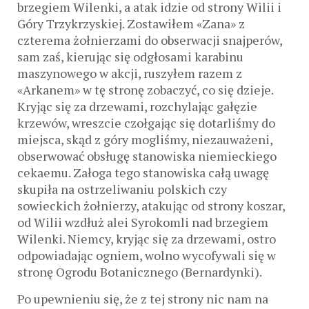
brzegiem Wilenki, a atak idzie od strony Wilii i
Góry Trzykrzyskiej. Zostawiłem «Zana» z
czterema żołnierzami do obserwacji snajperów,
sam zaś, kierując się odgłosami karabinu
maszynowego w akcji, ruszyłem razem z
«Arkanem» w tę stronę zobaczyć, co się dzieje.
Kryjąc się za drzewami, rozchylając gałęzie
krzewów, wreszcie czołgając się dotarliśmy do
miejsca, skąd z góry mogliśmy, niezauważeni,
obserwować obsługę stanowiska niemieckiego
cekaemu. Załoga tego stanowiska całą uwagę
skupiła na ostrzeliwaniu polskich czy
sowieckich żołnierzy, atakując od strony koszar,
od Wilii wzdłuż alei Syrokomli nad brzegiem
Wilenki. Niemcy, kryjąc się za drzewami, ostro
odpowiadając ogniem, wolno wycofywali się w
stronę Ogrodu Botanicznego (Bernardynki).
Po upewnieniu się, że z tej strony nic nam na