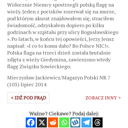
Widocznie Niemcy spostrzegli polską flagę na
wieży. Jeden z pocisków rozerwał się na murze,
pod którym akurat znajdowałem się, straciłem
świadomość, odzyskałem dopiero po kilku
godzinach w szpitalu przy ulicy Bogusławskiego
». Po latach, w końcu tej opowieści, Jerzy Jensz
napisał: «I co to komu dało? Bo Polsce NIC!».
Polska flaga na trzeci dzień została brutalnie
zdjęta z wieży Giedymina, zawieszono wtedy
flagę Związku Sowieckiego.
Mieczysław Jackiewicz/Magazyn Polski NR 7
(103) lipiec 2014
< IDŹ POD PRĄD
ZOBACZ INNY >
Ważne? Ciekawe? Podaj dalej: