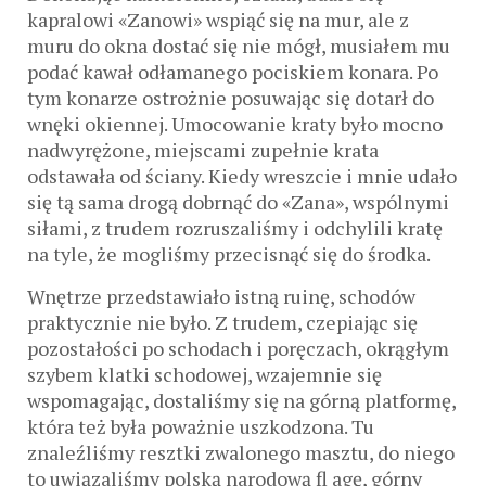
kapralowi «Zanowi» wspiąć się na mur, ale z
muru do okna dostać się nie mógł, musiałem mu
podać kawał odłamanego pociskiem konara. Po
tym konarze ostrożnie posuwając się dotarł do
wnęki okiennej. Umocowanie kraty było mocno
nadwyrężone, miejscami zupełnie krata
odstawała od ściany. Kiedy wreszcie i mnie udało
się tą sama drogą dobrnąć do «Zana», wspólnymi
siłami, z trudem rozruszaliśmy i odchylili kratę
na tyle, że mogliśmy przecisnąć się do środka.
Wnętrze przedstawiało istną ruinę, schodów
praktycznie nie było. Z trudem, czepiając się
pozostałości po schodach i poręczach, okrągłym
szybem klatki schodowej, wzajemnie się
wspomagając, dostaliśmy się na górną platformę,
która też była poważnie uszkodzona. Tu
znaleźliśmy resztki zwalonego masztu, do niego
to uwiązaliśmy polską narodową fl agę, górny