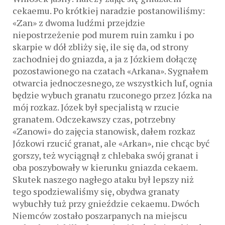
cekaemu. Po krótkiej naradzie postanowiliśmy:
«Zan» z dwoma ludźmi przejdzie
niepostrzeżenie pod murem ruin zamku i po
skarpie w dół zbliży się, ile się da, od strony
zachodniej do gniazda, a ja z Józkiem dołączę
pozostawionego na czatach «Arkana». Sygnałem
otwarcia jednoczesnego, ze wszystkich luf, ognia
będzie wybuch granatu rzuconego przez Józka na
mój rozkaz. Józek był specjalistą w rzucie
granatem. Odczekawszy czas, potrzebny
«Zanowi» do zajęcia stanowisk, dałem rozkaz
Józkowi rzucić granat, ale «Arkan», nie chcąc być
gorszy, też wyciągnął z chlebaka swój granat i
oba poszybowały w kierunku gniazda cekaem.
Skutek naszego nagłego ataku był lepszy niż
tego spodziewaliśmy się, obydwa granaty
wybuchły tuż przy gnieździe cekaemu. Dwóch
Niemców zostało poszarpanych na miejscu