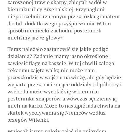
zaroszonej trawie skarpy, zbiegali w dół w
kierunku ulicy Arsenalskiej. Przynagleni
niepotrzebnie rzuconym przez Józka granatem
dostali dodatkowego przyśpieszenia. W ten
sposób niemiecki zachodni posterunek
mieliśmy już «z głowy».
Teraz należało zastanowić się jakie podjąć
działania? Zadanie mamy jasno określone:
zawiesić flagę na baszcie. W tej chwili załoga
cekaemu zajęta walką nie może nam
przeszkodzić w wejściu na wieżę, ale gdy będzie
wyparta przez nacierające oddziały od północy i
wschodu może wycofać się w kierunku
posterunku snajperów, a wówczas będziemy ją
mieli na karku. Może to nastąpić lada chwila na
skutek wycofywania się Niemców wzdłuż
brzegów Wilenki.
Wniosek jasny: należy zająć się gniazdem