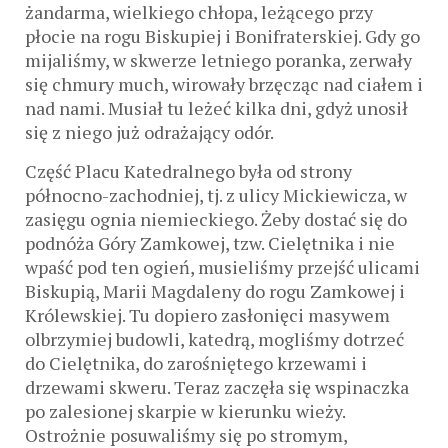
żandarma, wielkiego chłopa, leżącego przy
płocie na rogu Biskupiej i Bonifraterskiej. Gdy go
mijaliśmy, w skwerze letniego poranka, zerwały
się chmury much, wirowały brzęcząc nad ciałem i
nad nami. Musiał tu leżeć kilka dni, gdyż unosił
się z niego już odrażający odór.
Część Placu Katedralnego była od strony
północno-zachodniej, tj. z ulicy Mickiewicza, w
zasięgu ognia niemieckiego. Żeby dostać się do
podnóża Góry Zamkowej, tzw. Cielętnika i nie
wpaść pod ten ogień, musieliśmy przejść ulicami
Biskupią, Marii Magdaleny do rogu Zamkowej i
Królewskiej. Tu dopiero zasłonięci masywem
olbrzymiej budowli, katedrą, mogliśmy dotrzeć
do Cielętnika, do zarośniętego krzewami i
drzewami skweru. Teraz zaczęła się wspinaczka
po zalesionej skarpie w kierunku wieży.
Ostrożnie posuwaliśmy się po stromym,