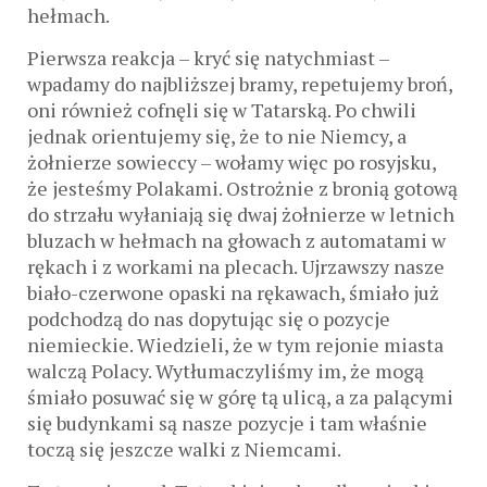
hełmach.
Pierwsza reakcja – kryć się natychmiast –
wpadamy do najbliższej bramy, repetujemy broń,
oni również cofnęli się w Tatarską. Po chwili
jednak orientujemy się, że to nie Niemcy, a
żołnierze sowieccy – wołamy więc po rosyjsku,
że jesteśmy Polakami. Ostrożnie z bronią gotową
do strzału wyłaniają się dwaj żołnierze w letnich
bluzach w hełmach na głowach z automatami w
rękach i z workami na plecach. Ujrzawszy nasze
biało-czerwone opaski na rękawach, śmiało już
podchodzą do nas dopytując się o pozycje
niemieckie. Wiedzieli, że w tym rejonie miasta
walczą Polacy. Wytłumaczyliśmy im, że mogą
śmiało posuwać się w górę tą ulicą, a za palącymi
się budynkami są nasze pozycje i tam właśnie
toczą się jeszcze walki z Niemcami.